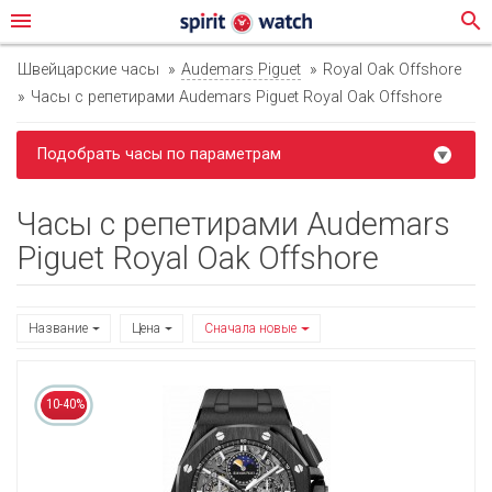
menu
search
Швейцарские часы
Audemars Piguet
Royal Oak Offshore
Часы с репетирами Audemars Piguet Royal Oak Offshore
Подобрать часы по параметрам
Часы с репетирами Audemars
Piguet Royal Oak Offshore
Название
Цена
Сначала новые
10-40%