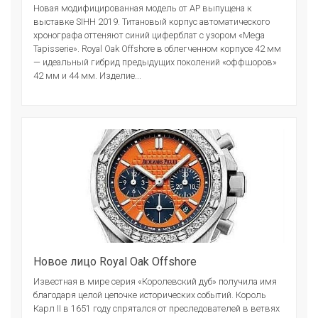
Новая модифицированная модель от АР выпущена к
выставке SIHH 2019. Титановый корпус автоматического
хронографа оттеняют синий циферблат с узором «Mega
Tapisserie». Royal Oak Offshore в облегченном корпусе 42 мм
— идеальный гибрид предыдущих поколений «оффшоров»
42 мм и 44 мм. Изделие...
Новое лицо Royal Oak Offshore
Известная в мире серия «Королевский дуб» получила имя
благодаря целой цепочке исторических событий. Король
Карл II в 1651 году спрятался от преследователей в ветвях