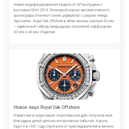
Новая модифицированная модель от АР выпущена к
выставке SIHH 2019. Титановый корпус автоматического
хронографа оттеняют синий циферблат с узором «Mega
Tapisserie». Royal Oak Offshore в облегченном корпусе 42 мм
— идеальный гибрид предыдущих поколений «оффшоров»
42 мм и 44 мм. Изделие...
Новое лицо Royal Oak Offshore
Известная в мире серия «Королевский дуб» получила имя
благодаря целой цепочке исторических событий. Король
Карл II в 1651 году спрятался от преследователей в ветвях