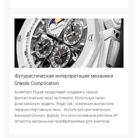
Футуристическая интерпретация механики
Grande Complication
Audemars Piguet продолжает создавать самые
фантастические часы на планете. Используя свою
флагманскую модель, Royal Oak , компания выпустила
первые спортивные часы . Используя оригинальную
восьмиугольную форму, эти эксклюзивные реплики AP
остаются желанными приобретениями для знатоков...