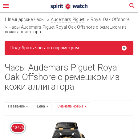
menu
search
Швейцарские часы
Audemars Piguet
Royal Oak Offshore
Часы Audemars Piguet Royal Oak Offshore с ремешком из
кожи аллигатора
Подобрать часы по параметрам
Часы Audemars Piguet Royal
Oak Offshore с ремешком из
кожи аллигатора
Название
Цена
Сначала новые
10-40%