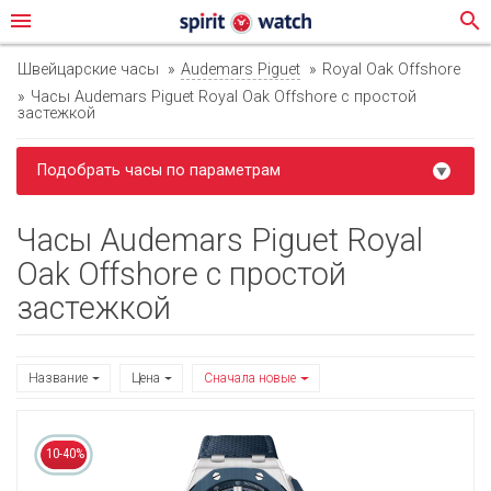
menu
search
Швейцарские часы
Audemars Piguet
Royal Oak Offshore
Часы Audemars Piguet Royal Oak Offshore с простой
застежкой
Подобрать часы по параметрам
Часы Audemars Piguet Royal
Oak Offshore с простой
застежкой
Название
Цена
Сначала новые
10-40%