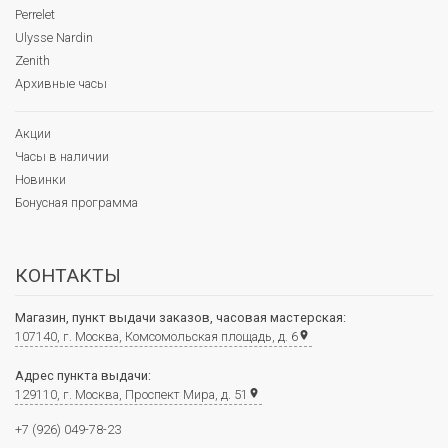
Perrelet
Ulysse Nardin
Zenith
Архивные часы
Акции
Часы в наличии
Новинки
Бонусная программа
КОНТАКТЫ
Магазин, пункт выдачи заказов, часовая мастерская:
107140, г. Москва, Комсомольская площадь, д. 6
place
Адрес пункта выдачи:
129110, г. Москва, Проспект Мира, д. 51
place
+7 (926) 049-78-23