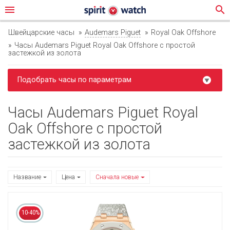
menu
search
Швейцарские часы
Audemars Piguet
Royal Oak Offshore
Часы Audemars Piguet Royal Oak Offshore с простой
застежкой из золота
Подобрать часы по параметрам
Часы Audemars Piguet Royal
Oak Offshore с простой
застежкой из золота
Название
Цена
Сначала новые
10-40%