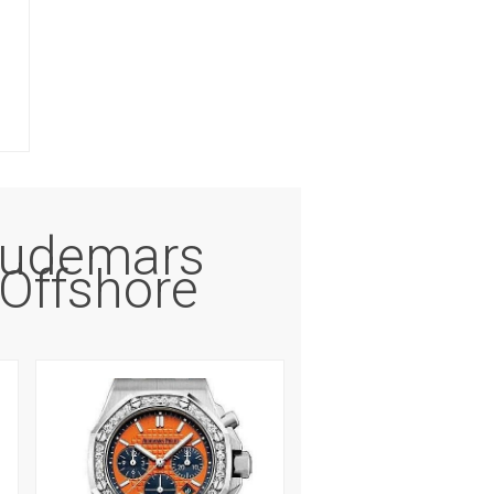
Audemars
 Offshore