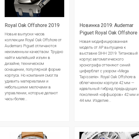
Royal Oak Offshore 2019
Новинка 2019: Audemar
Piguet Royal Oak Offshore
Новые выпуски часов
коллекции Royal Oak Offshore от
Новая модифицированная
Audemars Piguet отличаются
модель от АР выпущена к
неизменным качеством. Трудно
выставке SIHH 2019. Титановый
найти малейший изъян в
корпус автоматического
дизайне, техническом
хронографа оттеняют синий
оснащении, популярной форме
циферблат с узором «Mega
корпуса. Но компания смогла
Tapisserie». Royal Oak Offshore в
удивить материалами и
облегченном корпусе 42 мм —
небольшими мелочами в
идеальный гибрид предыдущих
управлении, которые делают
поколений «оффшоров» 42 мм и
часы более...
44 мм. Изделие...