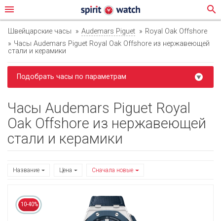
menu
search
Швейцарские часы
Audemars Piguet
Royal Oak Offshore
Часы Audemars Piguet Royal Oak Offshore из нержавеющей
стали и керамики
Подобрать часы по параметрам
Часы Audemars Piguet Royal
Oak Offshore из нержавеющей
стали и керамики
Название
Цена
Сначала новые
10-40%