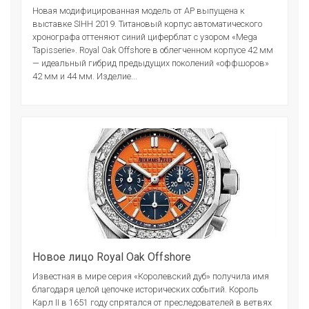
Новая модифицированная модель от АР выпущена к
выставке SIHH 2019. Титановый корпус автоматического
хронографа оттеняют синий циферблат с узором «Mega
Tapisserie». Royal Oak Offshore в облегченном корпусе 42 мм
— идеальный гибрид предыдущих поколений «оффшоров»
42 мм и 44 мм. Изделие...
Новое лицо Royal Oak Offshore
Известная в мире серия «Королевский дуб» получила имя
благодаря целой цепочке исторических событий. Король
Карл II в 1651 году спрятался от преследователей в ветвях