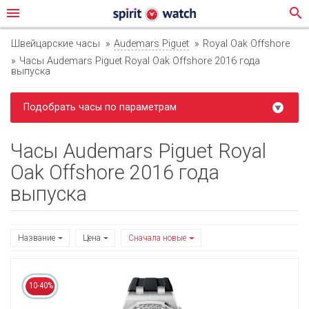
menu
search
Швейцарские часы
Audemars Piguet
Royal Oak Offshore
Часы Audemars Piguet Royal Oak Offshore 2016 года
выпуска
Подобрать часы по параметрам
Часы Audemars Piguet Royal
Oak Offshore 2016 года
выпуска
Название
Цена
Сначала новые
10-40%