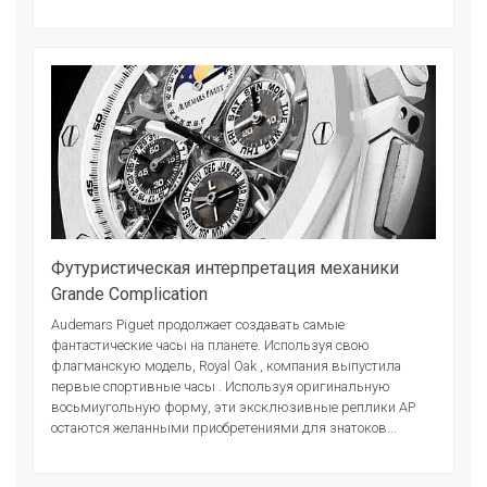
Футуристическая интерпретация механики
Grande Complication
Audemars Piguet продолжает создавать самые
фантастические часы на планете. Используя свою
флагманскую модель, Royal Oak , компания выпустила
первые спортивные часы . Используя оригинальную
восьмиугольную форму, эти эксклюзивные реплики AP
остаются желанными приобретениями для знатоков...