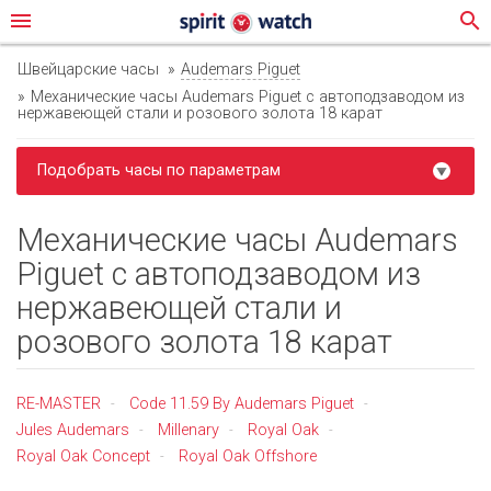
menu
search
Швейцарские часы
Audemars Piguet
Механические часы Audemars Piguet с автоподзаводом из
нержавеющей стали и розового золота 18 карат
Подобрать часы по параметрам
Механические часы Audemars
Piguet с автоподзаводом из
нержавеющей стали и
розового золота 18 карат
RE-MASTER
Code 11.59 By Audemars Piguet
-
-
Jules Audemars
Millenary
Royal Oak
-
-
-
Royal Oak Concept
Royal Oak Offshore
-