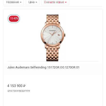
Название
Цена
Сначала новые
10-40%
Jules Audemars Selfwinding 15172OR.OO.1270OR.01
4 153 900
₽
цена производителя