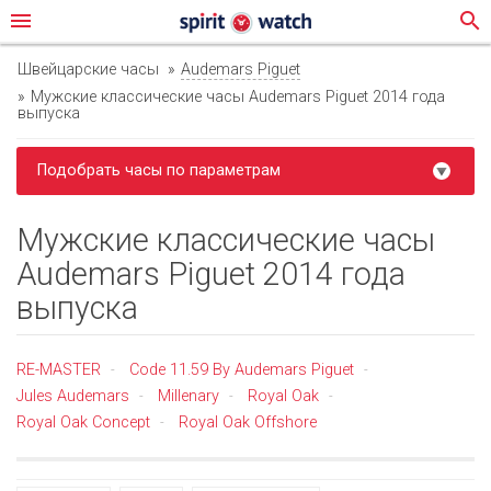
menu
search
Швейцарские часы
Audemars Piguet
Мужские классические часы Audemars Piguet 2014 года
выпуска
Подобрать часы по параметрам
Мужские классические часы
Audemars Piguet 2014 года
выпуска
RE-MASTER
Code 11.59 By Audemars Piguet
-
-
Jules Audemars
Millenary
Royal Oak
-
-
-
Royal Oak Concept
Royal Oak Offshore
-