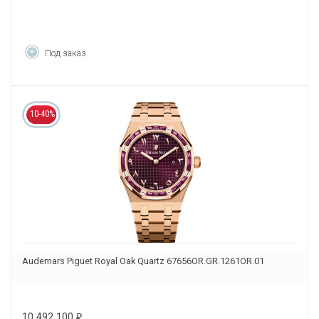
Под заказ
10-40%
Audemars Piguet Royal Oak Quartz 67656OR.GR.1261OR.01
10 492 100
₽