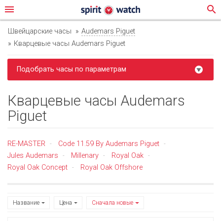
menu
search
Швейцарские часы
Audemars Piguet
Кварцевые часы Audemars Piguet
Подобрать часы по параметрам
Кварцевые часы Audemars
Piguet
RE-MASTER
Code 11.59 By Audemars Piguet
-
-
Jules Audemars
Millenary
Royal Oak
-
-
-
Royal Oak Concept
Royal Oak Offshore
-
Название
Цена
Сначала новые