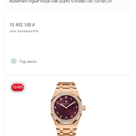
Audemars Piguet Royal Oak Quartz 67656BC.GR.1261BC.01
10 492 100
₽
цена производителя
Под заказ
10-40%