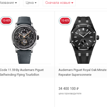
Название
Цена
Сначала новые
10-40%
10-40%
Code 11.59 By Audemars Piguet
Audemars Piguet Royal Oak Minute
Selfwinding Flying Tourbillon
Repeater Supersonnerie
Chronograph
26591CE.OO.D002CA.02
26399NB.OO.D009KB.01
34 400 100
₽
цена производителя