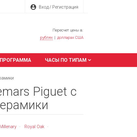
account_circle
Вход / Регистрация
Пересчет цены в:
рублях
|
долларах США
 ПРОГРАММА
ЧАСЫ ПО ТИПАМ
ерамики
mars Piguet с
керамики
Millenary
Royal Oak
-
-