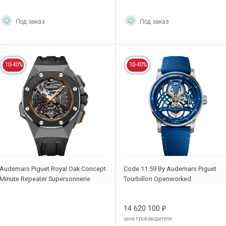
Под заказ
Под заказ
10-40%
10-40%
Audemars Piguet Royal Oak Concept
Code 11.59 By Audemars Piguet
Minute Repeater Supersonnerie
Tourbillon Openworked
26577IO.OO.D002CA.01
26600NB.OO.D346KB.01
14 620 100
₽
цена производителя