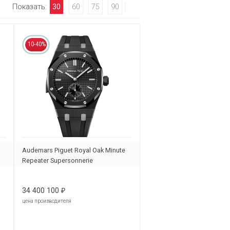
Показать:
30
60
75
90
10-40%
Audemars Piguet Royal Oak Minute
Repeater Supersonnerie
26591CE.OO.D002CA.01
34 400 100
₽
цена производителя