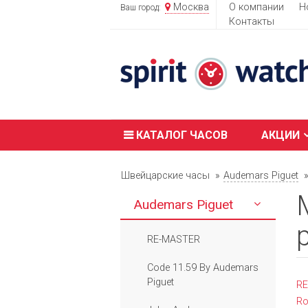
Москва
О компании
Н
Ваш город:
Контакты
КАТАЛОГ ЧАСОВ
АКЦИИ
Швейцарские часы
Audemars Piguet
Audemars Piguet
RE-MASTER
Code 11.59 By Audemars
Piguet
R
Ro