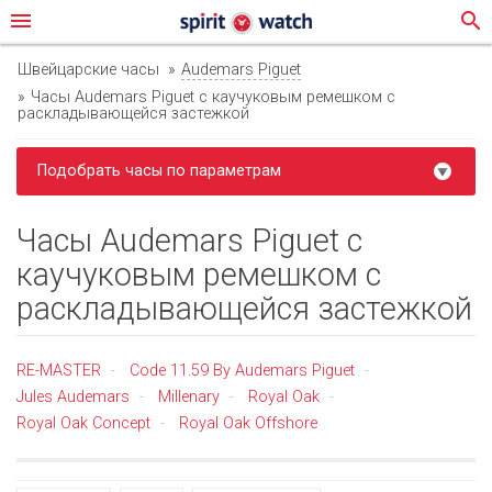
menu
search
Швейцарские часы
Audemars Piguet
Часы Audemars Piguet с каучуковым ремешком с
раскладывающейся застежкой
Подобрать часы по параметрам
Часы Audemars Piguet с
каучуковым ремешком с
раскладывающейся застежкой
RE-MASTER
Code 11.59 By Audemars Piguet
-
-
Jules Audemars
Millenary
Royal Oak
-
-
-
Royal Oak Concept
Royal Oak Offshore
-