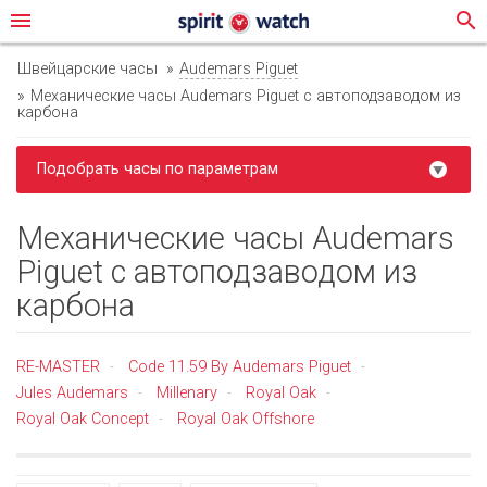
menu
search
Швейцарские часы
Audemars Piguet
Механические часы Audemars Piguet с автоподзаводом из
карбона
Подобрать часы по параметрам
Механические часы Audemars
Piguet с автоподзаводом из
карбона
RE-MASTER
Code 11.59 By Audemars Piguet
-
-
Jules Audemars
Millenary
Royal Oak
-
-
-
Royal Oak Concept
Royal Oak Offshore
-