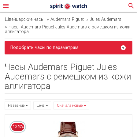
menu
search
Швейцарские часы
Audemars Piguet
Jules Audemars
Часы Audemars Piguet Jules Audemars с ремешком из кожи
аллигатора
Подобрать часы по параметрам
Часы Audemars Piguet Jules
Audemars с ремешком из кожи
аллигатора
Название
Цена
Сначала новые
10-40%