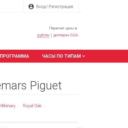
account_circle
Вход / Регистрация
Пересчет цены в:
рублях
|
долларах США
 ПРОГРАММА
ЧАСЫ ПО ТИПАМ
mars Piguet
Millenary
Royal Oak
-
-