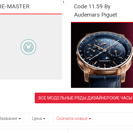
1
RE-MASTER
Code 11.59 By
Audemars Piguet
Название
Цена
Сначала новые