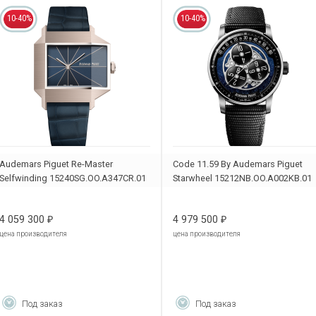
10-40%
10-40%
Audemars Piguet Re-Master
Code 11.59 By Audemars Piguet
Selfwinding 15240SG.OO.A347CR.01
Starwheel 15212NB.OO.A002KB.01
4 059 300
4 979 500
₽
₽
цена производителя
цена производителя
Под заказ
Под заказ