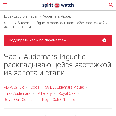
menu
search
Швейцарские часы
Audemars Piguet
Часы Audemars Piguet с раскладывающейся застежкой из
золота и стали
Подобрать часы по параметрам
Часы Audemars Piguet с
раскладывающейся застежкой
из золота и стали
RE-MASTER
Code 11.59 By Audemars Piguet
-
-
Jules Audemars
Millenary
Royal Oak
-
-
-
Royal Oak Concept
Royal Oak Offshore
-