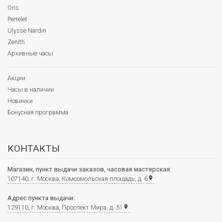
Oris
Perrelet
Ulysse Nardin
Zenith
Архивные часы
Акции
Часы в наличии
Новинки
Бонусная программа
КОНТАКТЫ
Магазин, пункт выдачи заказов, часовая мастерская:
107140, г. Москва, Комсомольская площадь, д. 6
place
Адрес пункта выдачи:
129110, г. Москва, Проспект Мира, д. 51
place