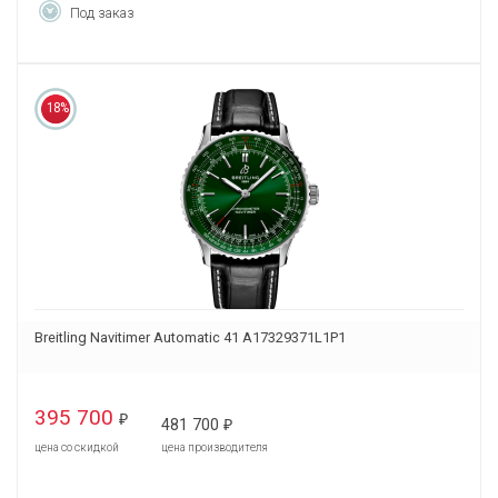
Под заказ
18%
Breitling Navitimer Automatic 41 A17329371L1P1
395 700
₽
481 700
₽
цена со скидкой
цена производителя