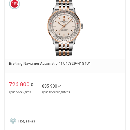
18%
Breitling Navitimer Automatic 41 U17329F41G1U1
726 800
₽
885 900
₽
цена со скидкой
цена производителя
Под заказ