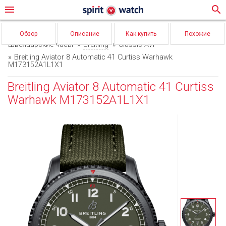
menu
search
Обзор
Описание
Как купить
Похожие
Швейцарские часы
Breitling
Classic AVI
Breitling Aviator 8 Automatic 41 Curtiss Warhawk
M173152A1L1X1
Breitling Aviator 8 Automatic 41 Curtiss
Warhawk M173152A1L1X1