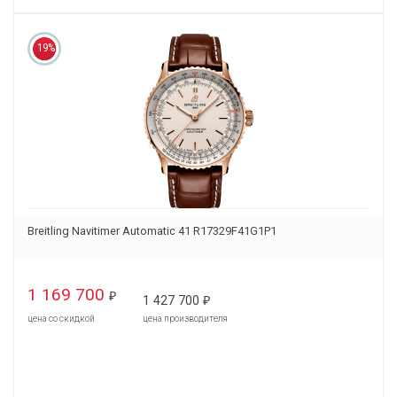
19%
Breitling Navitimer Automatic 41 R17329F41G1P1
1 169 700
₽
1 427 700
₽
цена со скидкой
цена производителя