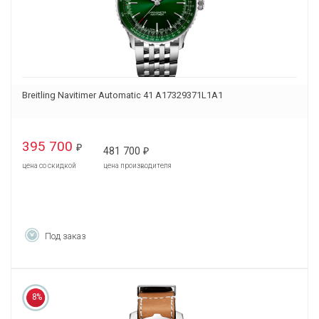
Breitling Navitimer Automatic 41 A17329371L1A1
395 700
₽
481 700
₽
цена со скидкой
цена производителя
Под заказ
8%