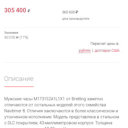
305 400
₽
365 600
₽
цена производителя
Экономия
60 200
(17%)
Р
Пересчет цены в:
рублях
|
долларах США
Описание
Мужские часы M173152A1L1X1 от Breitling заметно
отличаются от остальных моделей этого семейства
Navitimer 8. Отличия заключаются в более классическом и
утонченном исполнении. Модель представлена в стальном
с DLC покрытием, 43-миллиметровом корпусе. Толщина