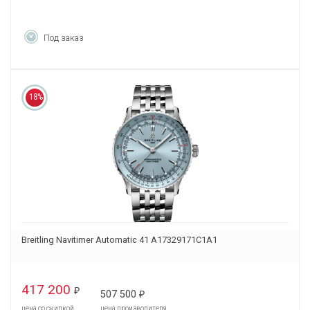
Под заказ
18%
Breitling Navitimer Automatic 41 A17329171C1A1
417 200
₽
507 500
₽
цена со скидкой
цена производителя