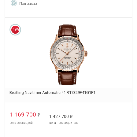
Под заказ
19%
Breitling Navitimer Automatic 41 R17329F41G1P1
1 169 700
₽
1 427 700
₽
цена со скидкой
цена производителя