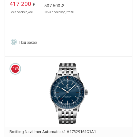
417 200
₽
507 500
₽
цена со скидкой
цена производителя
Под заказ
18%
Breitling Navitimer Automatic 41 A17329161C1A1