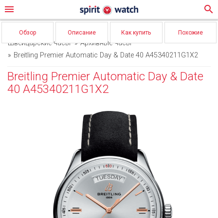
menu
search
Обзор
Описание
Как купить
Похожие
Швейцарские часы
Архивные часы
Breitling Premier Automatic Day & Date 40 A45340211G1X2
Breitling Premier Automatic Day & Date
40 A45340211G1X2