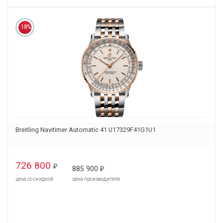
18%
Breitling Navitimer Automatic 41 U17329F41G1U1
726 800
₽
885 900
₽
цена со скидкой
цена производителя