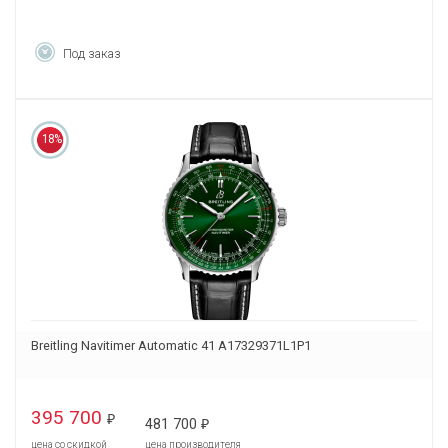
Под заказ
18%
Breitling Navitimer Automatic 41 A17329371L1P1
395 700
₽
481 700
₽
цена со скидкой
цена производителя