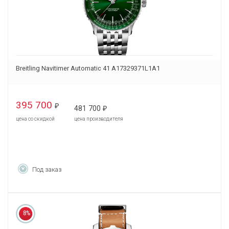
Breitling Navitimer Automatic 41 A17329371L1A1
395 700
₽
481 700
₽
цена со скидкой
цена производителя
Под заказ
8%