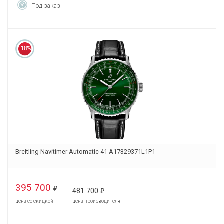
Под заказ
18%
Breitling Navitimer Automatic 41 A17329371L1P1
395 700
₽
481 700
₽
цена со скидкой
цена производителя