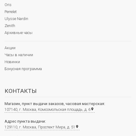
Oris
Perrelet
Ulysse Nardin
Zenith
Архивные часы
Акции
Часы в наличии
Новинки
Бонусная программа
КОНТАКТЫ
Магазин, пункт выдачи заказов, часовая мастерская:
107140, г. Москва, Комсомольская площадь, д. 6
place
Адрес пункта выдачи:
129110, г. Москва, Проспект Мира, д. 51
place