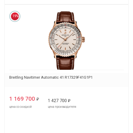
19%
Breitling Navitimer Automatic 41 R17329F41G1P1
1 169 700
₽
1 427 700
₽
цена со скидкой
цена производителя