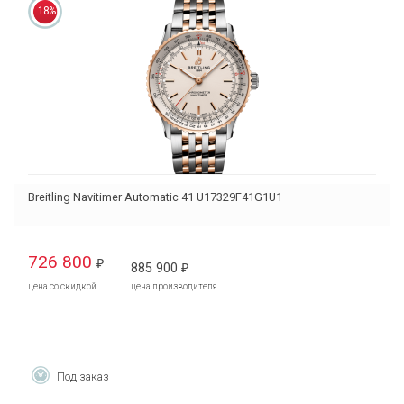
18%
Breitling Navitimer Automatic 41 U17329F41G1U1
726 800
₽
885 900
₽
цена со скидкой
цена производителя
Под заказ