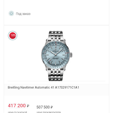
Под заказ
18%
Breitling Navitimer Automatic 41 A17329171C1A1
417 200
₽
507 500
₽
цена со скидкой
цена производителя