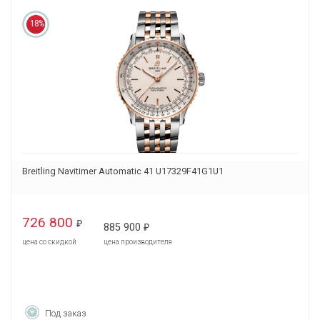
18%
Breitling Navitimer Automatic 41 U17329F41G1U1
726 800
₽
885 900
₽
цена со скидкой
цена производителя
Под заказ