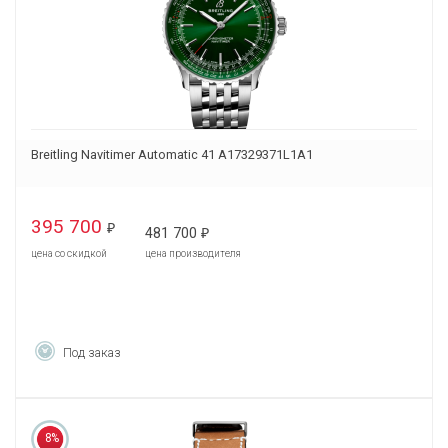
Breitling Navitimer Automatic 41 A17329371L1A1
395 700
₽
481 700
₽
цена со скидкой
цена производителя
Под заказ
8%