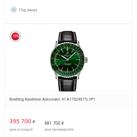
Под заказ
18%
Breitling Navitimer Automatic 41 A17329371L1P1
395 700
₽
481 700
₽
цена со скидкой
цена производителя