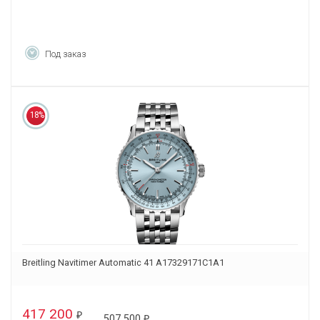
Под заказ
18%
Breitling Navitimer Automatic 41 A17329171C1A1
417 200
₽
507 500
₽