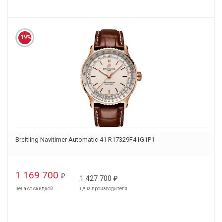
19%
Breitling Navitimer Automatic 41 R17329F41G1P1
1 169 700
₽
1 427 700
₽
цена со скидкой
цена производителя