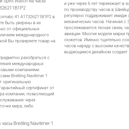
 Spirit.Watch на часы
и уже через 6 лет переезжает в 
17326211B1P2
по производству часов в Швейца
регулярно поддерживает имидж 
Automatic 41 A17326211B1P2 в
механических часов. Начиная с 
ете быть уверены в их
прослеживается тесная связь ч
ько от официальных
авиации. Многие модели марки 
 наличием международного
сюжетов. Именно тщательно со
пкой Вы проверяете товар на
часов наряду с высоким качеств
выдающимся дизайном создает п
предметно разобраться с
вления международных
совыми компаниями.
ами Breitling Navitimer 1
ет оригинальную
гарантийный сертификат от
лера компании, позволяющий
бслуживание через
точке мира, либо
часы Breitling Navitimer 1