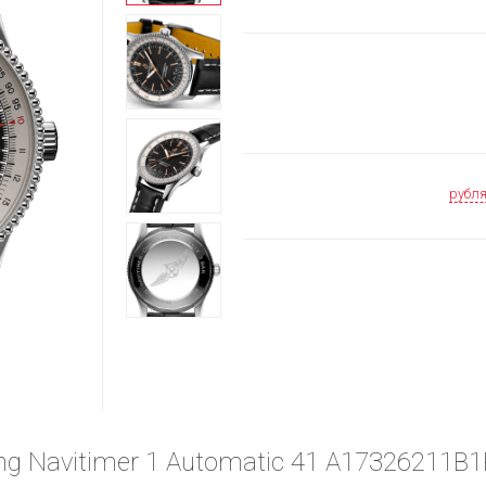
рубл
ing Navitimer 1 Automatic 41 A17326211B