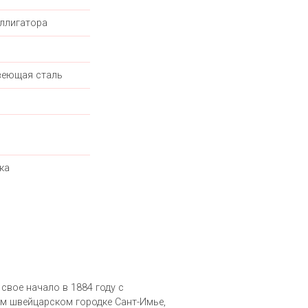
ллигатора
еющая сталь
ка
 свое начало в 1884 году с
м швейцарском городке Сант-Имье,