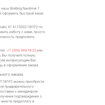
сы Breitling Navitimer 1
те оформить быстрый заказ
omatic 41 A17326211B1P2 по
лжить работу с нами, просто
можность предложить
тел.:
+7 (926) 049-78-23
или
h
, Вы получите полную,
сем интересующим Вас
ь в оформлении заказа.
ьного заказа
326211B1P2 можно приобрести
сле предварительного
поставки с менеджером
получения подтверждения о
 внести предоплату в