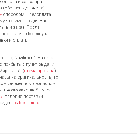
доплата и ее возврат
 (образец Договора),
»
способом. Предоплата
му что именно для Вас
льный заказ. После
т доставлен в Москву в
авки и оплаты
itling Navitimer 1 Automatic
о прибыть в пункт выдачи
ира, д. 51 (
схема проезда
).
часы на оригинальность, то
ском фирменном сервисном
счет возможно любым из
а»
. Условия доставки
разделе
«Доставка»
.