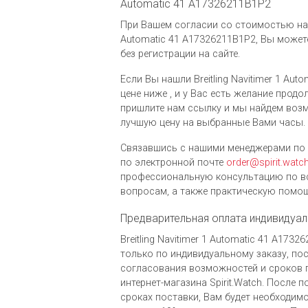
Automatic 41 A17326211B1P2
При Вашем согласии со стоимостью на ча
Automatic 41 A17326211B1P2, Вы може
без регистрации на сайте.
Если Вы нашли Breitling Navitimer 1 Aut
цене ниже , и у Вас есть желание продо
пришлите нам ссылку и мы найдем воз
лучшую цену на выбранные Вами часы.
Связавшись с нашими менеджерами по 
по электронной почте
order@spirit.watc
профессиональную консультацию по в
вопросам, а также практическую помощ
Предварительная оплата индивидуал
Breitling Navitimer 1 Automatic 41 A17
только по индивидуальному заказу, по
согласования возможностей и сроков 
интернет-магазина Spirit.Watch. После 
сроках поставки, Вам будет необходимо