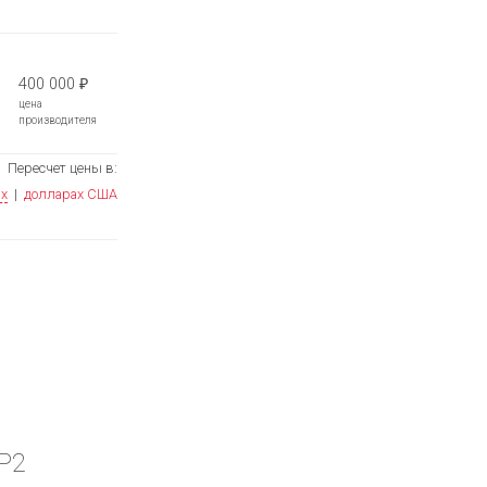
400 000
₽
цена
производителя
Пересчет цены в:
ях
|
долларах США
1P2