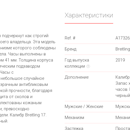
Характеристики
 подчеркнут как строгий
Ref. #
A17326
воего владельца. Эта модель
ханизме которого соблюдены
Бренд
Breitling
ела. Часы выполнены в
ом 41 мм. Толщина корпуса
Год выпуска
2019
тическим подзаводом
коллекции
?
 Часы с
Дополнение
Калибр 
 небольшое случайное
Запас 
розрачным антибликовым
часов.
кой прочности, благодаря
черный
ита от сколов и
мплектованы кожаным
Мужские / Женские
Мужск
и, превосходно
. Калибр Breitling 17.
Механизм
Механи
ный.
Застежка
Проста