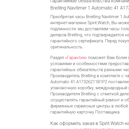
Гарантийные обязательства компании
Breitling Navitimer 1 Automatic 41 A
Приобретая часы Breitling Navitimer 1 
интернет-магазине Spirit.Watch, Вы мож
подлинности: мы доставляем часы тол
дилеров Breitling, что подтверждается
гарантийного сертификата. Перед поку
оригинальность.
Раздел
«Гарантия»
поможет Вам более 
условиями и особенностями предоста
гарантийных обязательств разными ча
Производитель Breitling в комплекте с час
Automatic 41 A17326211B1P2 поставля
упаковочную коробку, международный 
Производителя Breitling c отметкой ди
осуществлять гарантийный ремонт и о
фирменные сервисные центры в любой 
гарантийную карточку Поставщика.
Как оформить заказ в Spirit.Watch на 