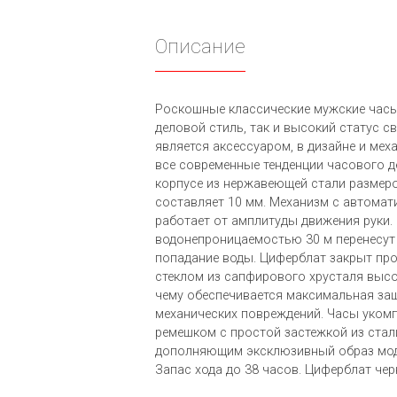
Описание
Роскошные классические мужские часы
деловой стиль, так и высокий статус с
является аксессуаром, в дизайне и ме
все современные тенденции часового д
корпусе из нержавеющей стали размер
составляет 10 мм. Механизм с автома
работает от амплитуды движения руки.
водонепроницаемостью 30 м перенесут
попадание воды. Циферблат закрыт п
стеклом из сапфирового хрусталя высо
чему обеспечивается максимальная защ
механических повреждений. Часы уко
ремешком с простой застежкой из стал
дополняющим эксклюзивный образ модели
Запас хода до 38 часов. Циферблат чер