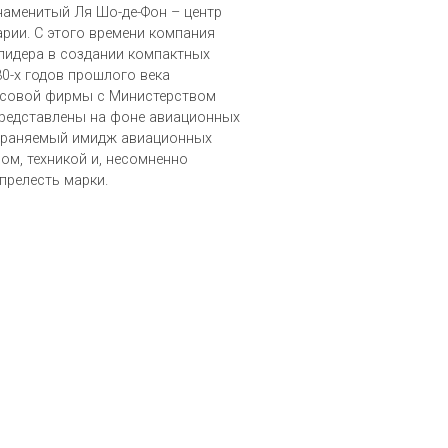
знаменитый Ля Шо-де-Фон – центр
рии. С этого времени компания
лидера в создании компактных
30-х годов прошлого века
асовой фирмы с Министерством
представлены на фоне авиационных
храняемый имидж авиационных
ом, техникой и, несомненно
релесть марки.