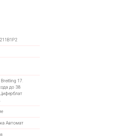
211B1P2
Breitling 17.
хода до 38
 Циферблат
.
ие
ка Автомат
я