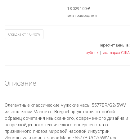
13 029 100
₽
цена производителя
Скидка от 10-40%
Пересчет цены в:
рублях
|
долларах США
Описание
Элегантные классические мужские часы 5577BR/G2/5WV
из коллекции Marine от Breguet представляют собой
образец сочетания изысканного, современного дизайна и
непревзойденного технического совершенства от
признанного лидера мировой часовой индустрии.
Используя в новых часах Marine 5577BR/G2/5WV все