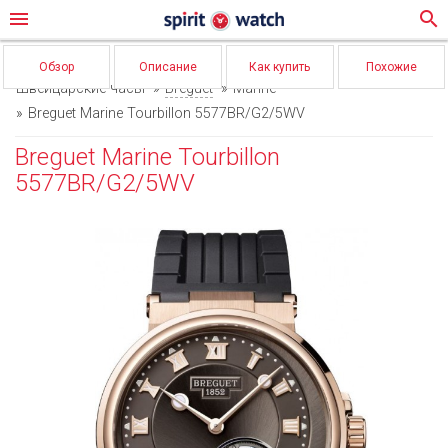
menu
search
Обзор
Описание
Как купить
Похожие
Швейцарские часы
Breguet
Marine
Breguet Marine Tourbillon 5577BR/G2/5WV
Breguet Marine Tourbillon
5577BR/G2/5WV