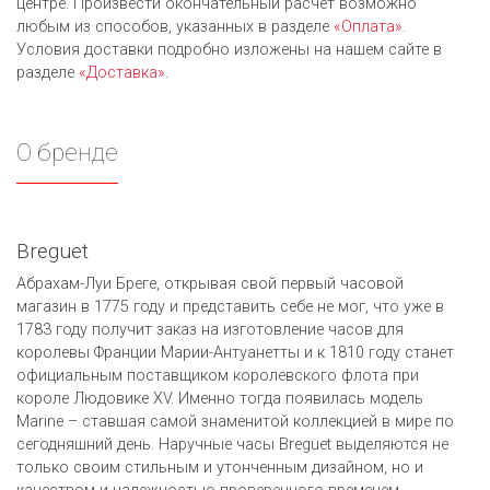
центре. Произвести окончательный расчет возможно
любым из cпособов, указанных в разделе
«Оплата»
.
Условия доставки подробно изложены на нашем сайте в
разделе
«Доставка»
.
О бренде
Breguet
Абрахам-Луи Бреге, открывая свой первый часовой
магазин в 1775 году и представить себе не мог, что уже в
1783 году получит заказ на изготовление часов для
королевы Франции Марии-Антуанетты и к 1810 году станет
официальным поставщиком королевского флота при
короле Людовике ХV. Именно тогда появилась модель
Marine – ставшая самой знаменитой коллекцией в мире по
сегодняшний день. Наручные часы Breguet выделяются не
только своим стильным и утонченным дизайном, но и