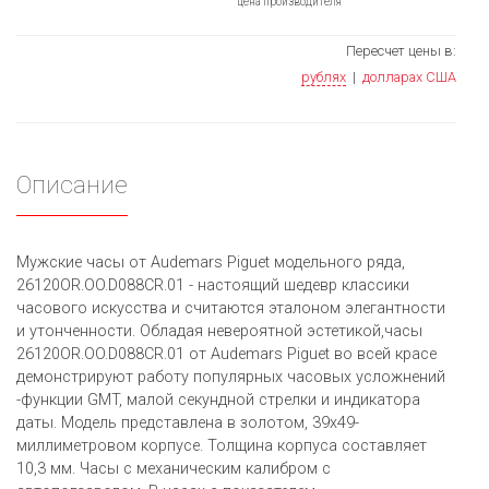
цена производителя
Пересчет цены в:
рублях
|
долларах США
Описание
Мужские часы от Audemars Piguet модельного ряда,
26120OR.OO.D088CR.01 - настоящий шедевр классики
часового искусства и считаются эталоном элегантности
и утонченности. Обладая невероятной эстетикой,часы
26120OR.OO.D088CR.01 от Audemars Piguet во всей красе
демонстрируют работу популярных часовых усложнений
-функции GMT, малой секундной стрелки и индикатора
даты. Модель представлена в золотом, 39х49-
миллиметровом корпусе. Толщина корпуса составляет
10,3 мм. Часы с механическим калибром с