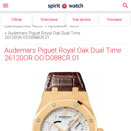
menu
search
Обзор
Описание
Как купить
Похожие
Швейцарские часы
Архивные часы
Audemars Piguet Royal Oak Dual Time
26120OR.OO.D088CR.01
Audemars Piguet Royal Oak Dual Time
26120OR.OO.D088CR.01