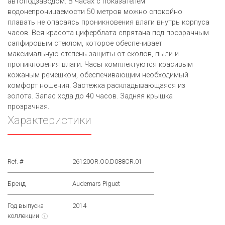
автоподзаводом. В часах с показателем
водонепроницаемости 50 метров можно спокойно
плавать не опасаясь проникновения влаги внутрь корпуса
часов. Вся красота циферблата спрятана под прозрачным
сапфировым стеклом, которое обеспечивает
максимальную степень защиты от сколов, пыли и
проникновения влаги. Часы комплектуются красивым
кожаным ремешком, обеспечивающим необходимый
комфорт ношения. Застежка раскладывающаяся из
золота. Запас хода до 40 часов. Задняя крышка
прозрачная.
Характеристики
Ref. #
26120OR.OO.D088CR.01
Бренд
Audemars Piguet
Год выпуска
2014
коллекции
?