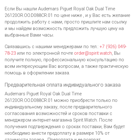
Если Вы нашли Audemars Piguet Royal Oak Dual Time
26120OR.OO.D088CR.01 по цене ниже , и у Вас есть желание
продолжить работу с нами, просто пришлите нам ссылку
и мы найдем возможность предложить лучшую цену на
выбранные Вами часы.
Связавшись с нашими менеджерами по тел.:
+7 (926) 049-
78-23
или по электронной почте
order@spirit.watch
, Вы
получите полную, профессиональную консультацию по
всем интересующим Вас вопросам, а также практическую
помощь в оформлении заказа.
Предварительная оплата индивидуального заказа
Audemars Piguet Royal Oak Dual Time
26120OR.OO.D088CR.01 можно приобрести только по
индивидуальному заказу, после предварительного
согласования возможностей и сроков поставки с
менеджером интернет-магазина Spirit.Watch. После
получения подтверждения о сроках поставки, Вам будет
необходимо внести предоплату в размере 10% от
стоимости товара . Предоплата и ее возврат