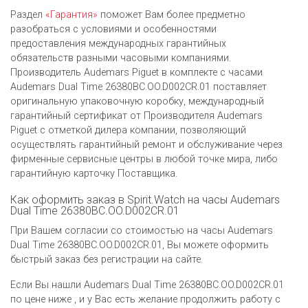
Раздел
«Гарантия»
поможет Вам более предметно
разобраться с условиями и особенностями
предоставления международных гарантийных
обязательств разными часовыми компаниями.
Производитель Audemars Piguet в комплекте с часами
Audemars Dual Time 26380BC.OO.D002CR.01 поставляет
оригинальную упаковочную коробку, международный
гарантийный сертификат от Производителя Audemars
Piguet c отметкой дилера компании, позволяющий
осуществлять гарантийный ремонт и обслуживание через
фирменные сервисные центры в любой точке мира, либо
гарантийную карточку Поставщика.
Как оформить заказ в Spirit.Watch на часы Audemars
Dual Time 26380BC.OO.D002CR.01
При Вашем согласии со стоимостью на часы Audemars
Dual Time 26380BC.OO.D002CR.01, Вы можете оформить
быстрый заказ без регистрации на сайте.
Если Вы нашли Audemars Dual Time 26380BC.OO.D002CR.01
по цене ниже , и у Вас есть желание продолжить работу с