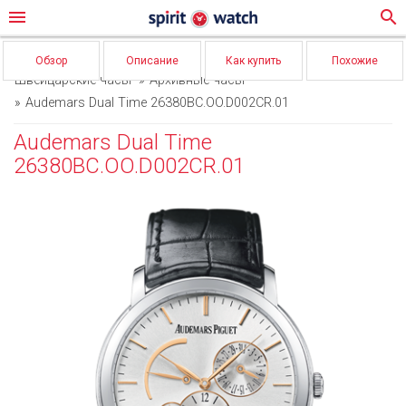
menu
search
Обзор
Описание
Как купить
Похожие
Швейцарские часы
Архивные часы
Audemars Dual Time 26380BC.OO.D002CR.01
Audemars Dual Time
26380BC.OO.D002CR.01