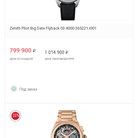
Zenith Pilot Big Date Flyback 03.4000.365221.i001
799 900
₽
1 014 900
₽
цена со скидкой
цена производителя
Под заказ
22%