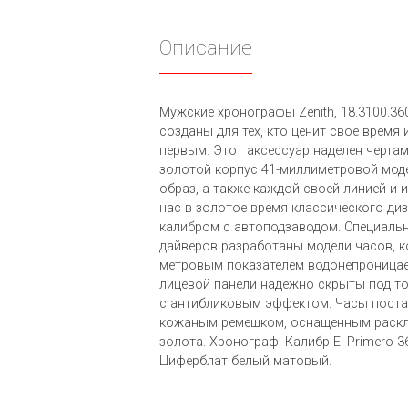
Описание
Мужские хронографы Zenith, 18.3100.36
созданы для тех, кто ценит свое время
первым. Этот аксессуар наделен черта
золотой корпус 41-миллиметровой мод
образ, а также каждой своей линией и
нас в золотое время классического ди
калибром с автоподзаводом. Специаль
дайверов разработаны модели часов, 
метровым показателем водонепроницае
лицевой панели надежно скрыты под 
с антибликовым эффектом. Часы поста
кожаным ремешком, оснащенным раск
золота. Хронограф. Калибр El Primero 3
Циферблат белый матовый.