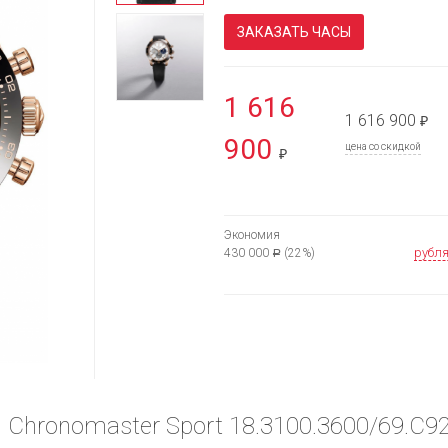
ЗАКАЗАТЬ ЧАСЫ
1 616
1 616 900
₽
900
цена со скидкой
₽
Экономия
рубл
430 000
(22%)
Р
h Chronomaster Sport 18.3100.3600/69.C9