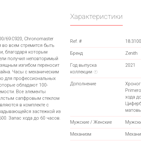
Характеристики
00/69.C920, Chronomaster
Ref. #
18.310
 и во всем стремится быть
ми, благодаря которым
Бренд
Zenith
ели получил неповторимый
 изящным изгибом переносит
Год выпуска
2021
зайна. Часы с механическим
коллекции
?
но для профессиональных
Дополнение
Хроног
которые обладают 100-
Primero
мости. Все элементы
хода до
толстым сапфровым стеклом
Циферб
вляются в комплекте с
матовы
ладывающейся застежкой из
600. Запас хода до 60 часов.
Мужские / Женские
Мужск
Механизм
Механи