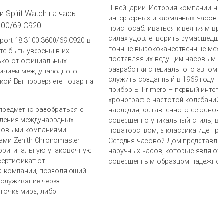
Швейцарии. История компании на
 Spirit.Watch на часы
интерьерных и карманных часов
600/69.C920
приспосабливаться к веяниям в
силах удовлетворить сумасшедш
ort 18.3100.3600/69.C920 в
точные высококачественные мех
ете быть уверены в их
поставляя их ведущим часовым
ько от официальных
разработки специального автом
аличием международного
служить созданный в 1969 году 
пкой Вы проверяете товар на
прибор El Primero – первый инт
хронограф с частотой колебаний
предметно разобраться с
наследия, оставленного ее осно
вления международных
совершенно уникальный стиль, в
совыми компаниями.
новаторством, а классика идет 
ами Zenith Chronomaster
Сегодня часовой Дом представл
т оригинальную упаковочную
наручных часов, которые являю
сертификат от
совершенным образцом надежно
ра компании, позволяющий
бслуживание через
точке мира, либо