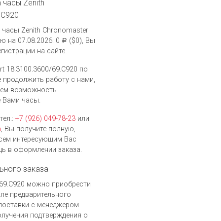
 часы Zenith
.C920
часы Zenith Chronomaster
ю на 07.08.2026: 0
($0), Вы
Р
гистрации на сайте.
t 18.3100.3600/69.C920 по
ие продолжить работу с нами,
дем возможность
 Вами часы.
тел.:
+7 (926) 049-78-23
или
h
, Вы получите полную,
сем интересующим Вас
ь в оформлении заказа.
ьного заказа
0/69.C920 можно приобрести
сле предварительного
поставки с менеджером
получения подтверждения о