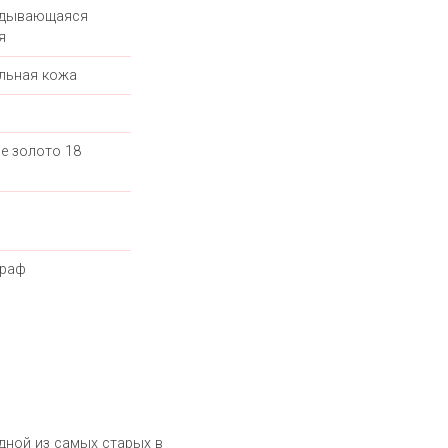
адывающаяся
я
льная кожа
е золото 18
граф
одной из самых старых в