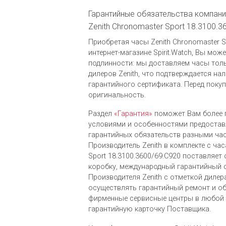
Гарантийные обязательства компании
Zenith Chronomaster Sport 18.3100.3
Приобретая часы Zenith Chronomaster Sp
интернет-магазине Spirit.Watch, Вы мож
подлинности: мы доставляем часы тол
дилеров Zenith, что подтверждается н
гарантийного сертификата. Перед поку
оригинальность.
Раздел
«Гарантия»
поможет Вам более 
условиями и особенностями предоста
гарантийных обязательств разными ча
Производитель Zenith в комплекте с час
Sport 18.3100.3600/69.C920 поставляе
коробку, международный гарантийный 
Производителя Zenith c отметкой диле
осуществлять гарантийный ремонт и о
фирменные сервисные центры в любой 
гарантийную карточку Поставщика.