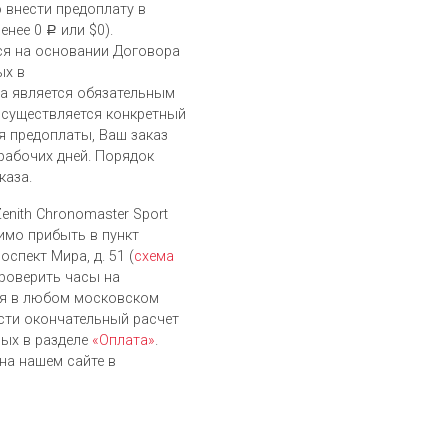
 внести предоплату в
менее 0
или $0).
Р
ся на основании Договора
ых в
а является обязательным
осуществляется конкретный
я предоплаты, Ваш заказ
 рабочих дней. Порядок
каза.
enith Chronomaster Sport
имо прибыть в пункт
оспект Мира, д. 51 (
схема
проверить часы на
ся в любом московском
сти окончательный расчет
ых в разделе
«Оплата»
.
на нашем сайте в