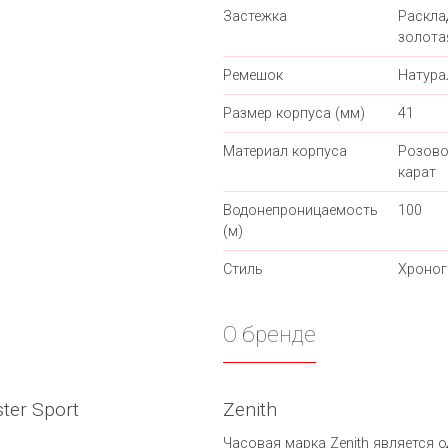
Застежка
Раскл
золота
Ремешок
Натура
Размер корпуса (мм)
41
Материал корпуса
Розово
карат
Водонепроницаемость
100
(м)
Стиль
Хроно
О бренде
ter Sport
Zenith
Часовая марка Zenith является 