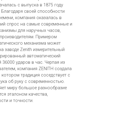
чалась с выпуска в 1875 году
. Благодаря своей способности
ремени, компания оказалась в
ий спрос на самые современные и
анизмы для наручных часов,
 производителям. Примером
атического механизма может
на заводе Zenith измерительный
егрированный автоматический
 36000 ударов в час. Черпая из
вателем, компания ZENITH создала
 котором традиция соседствует с
рука об руку с современностью.
яет миру большое разнообразие
тся эталоном качества,
сти и точности.