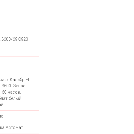
0.3600/69.C920
раф. Калибр El
 3600. Запас
 60 часов.
лат белый
й.
ие
ка Автомат