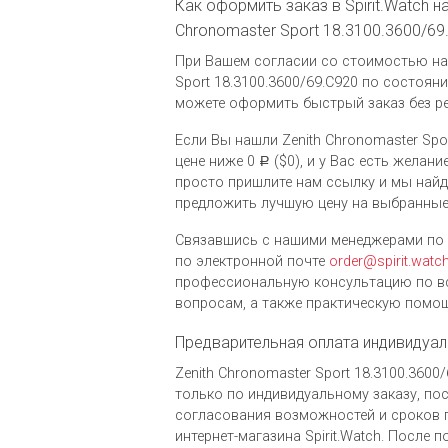
Как оформить заказ в Spirit.Watch на
Chronomaster Sport 18.3100.3600/69
При Вашем согласии со стоимостью на 
Sport 18.3100.3600/69.C920 по состояни
можете оформить быстрый заказ без ре
Если Вы нашли Zenith Chronomaster Spor
цене ниже 0
($0), и у Вас есть желан
Р
просто пришлите нам ссылку и мы най
предложить лучшую цену на выбранные
Связавшись с нашими менеджерами по 
по электронной почте
order@spirit.watc
профессиональную консультацию по в
вопросам, а также практическую помощ
Предварительная оплата индивидуал
Zenith Chronomaster Sport 18.3100.360
только по индивидуальному заказу, по
согласования возможностей и сроков 
интернет-магазина Spirit.Watch. После 