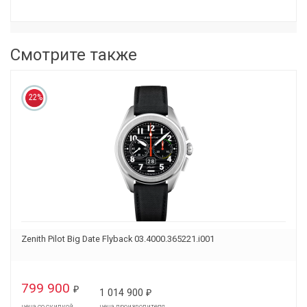
Смотрите также
22%
Zenith Pilot Big Date Flyback 03.4000.365221.i001
799 900
₽
1 014 900
₽
цена со скидкой
цена производителя