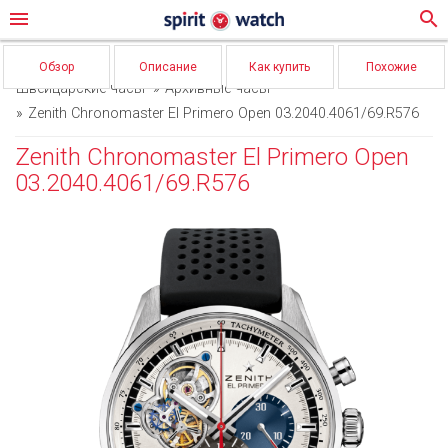
menu
search
Обзор
Описание
Как купить
Похожие
Швейцарские часы
Архивные часы
Zenith Chronomaster El Primero Open 03.2040.4061/69.R576
Zenith Chronomaster El Primero Open
03.2040.4061/69.R576