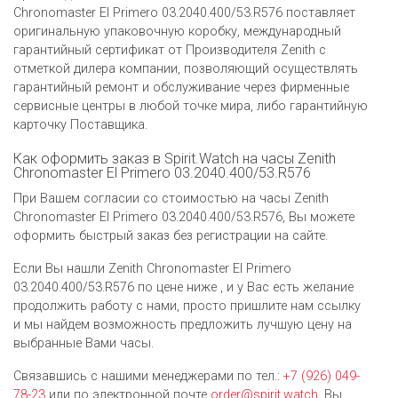
Chronomaster El Primero 03.2040.400/53.R576 поставляет
оригинальную упаковочную коробку, международный
гарантийный сертификат от Производителя Zenith c
отметкой дилера компании, позволяющий осуществлять
гарантийный ремонт и обслуживание через фирменные
сервисные центры в любой точке мира, либо гарантийную
карточку Поставщика.
Как оформить заказ в Spirit.Watch на часы Zenith
Chronomaster El Primero 03.2040.400/53.R576
При Вашем согласии со стоимостью на часы Zenith
Chronomaster El Primero 03.2040.400/53.R576, Вы можете
оформить быстрый заказ без регистрации на сайте.
Если Вы нашли Zenith Chronomaster El Primero
03.2040.400/53.R576 по цене ниже , и у Вас есть желание
продолжить работу с нами, просто пришлите нам ссылку
и мы найдем возможность предложить лучшую цену на
выбранные Вами часы.
Связавшись с нашими менеджерами по тел.:
+7 (926) 049-
78-23
или по электронной почте
order@spirit.watch
, Вы