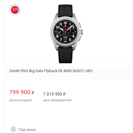
22%
Zenith Pilot Big Date Flyback 03.4000.365221.i001
799 900
₽
1 014 900
₽
цена со скидкой
цена производителя
Под заказ