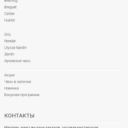
Breitling
Breguet
Cartier
Hublot
Oris
Perrelet
Ulysse Nardin
Zenith
Архивные часы
Акции
Часы в наличии
Новинки
Бонусная программа
КОНТАКТЫ
Магазин, пункт выдачи заказов, часовая мастерская: