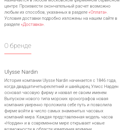
назначается в любом московском фирменном сервисном
центре. Произвести окончательный расчет возможно
любым из cпособов, указанных в разделе
«Оплата»
.
Условия доставки подробно изложены на нашем сайте в
разделе
«Доставка»
.
О бренде
Ulysse Nardin
История компании Ulysse Nardin начинается с 1846 года,
когда двадцатичетырехлетний и швейцарец Улисс Нарден
основал часовую фирму и назвал ее своим именем.
Выпуском нового типа морских хронографов новая
компания уверенно проложила себе путь и позволила
фирме войти в число самых знаменитых часовых
компаний мира. Каждая представленная модель часов
«Нордин» и в современном мире открывает новые
возможности в области измерения времени.