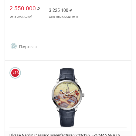
2 550 000
₽
3 225 100
₽
цена со скидкой
цена производителя
Под заказ
21%
Ulysse Nardin Classico Manufacture 3203-136LE-2/MANARA.02