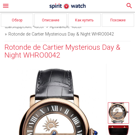
menu
search
Обзор
Описание
Как купить
Похожие
Швейцарские часы
Архивные часы
Rotonde de Cartier Mysterious Day & Night WHRO0042
Rotonde de Cartier Mysterious Day &
Night WHRO0042