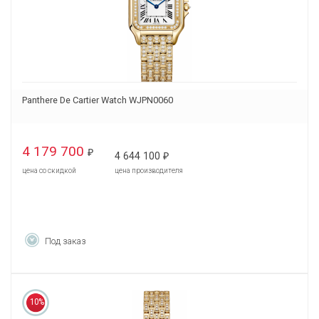
Panthere De Cartier Watch WJPN0060
4 179 700
₽
4 644 100
₽
цена со скидкой
цена производителя
Под заказ
10%