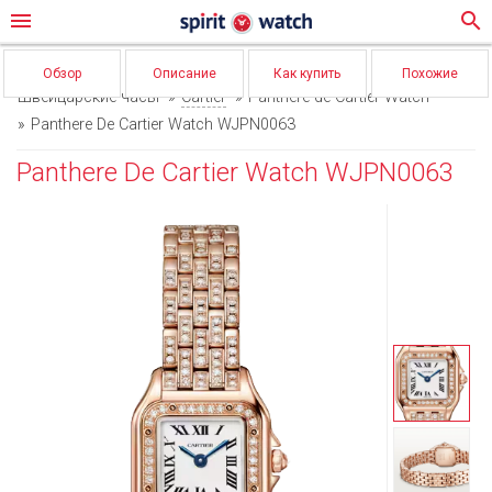
menu
search
Обзор
Описание
Как купить
Похожие
Швейцарские часы
Cartier
Panthere de Cartier Watch
Panthere De Cartier Watch WJPN0063
Panthere De Cartier Watch WJPN0063