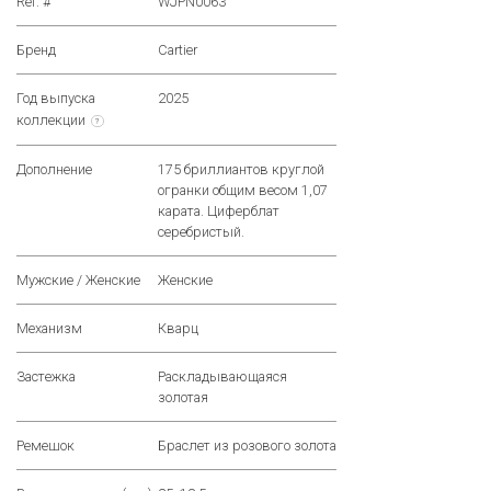
Ref. #
WJPN0063
Бренд
Cartier
Год выпуска
2025
коллекции
?
Дополнение
175 бриллиантов круглой
огранки общим весом 1,07
карата. Циферблат
серебристый.
Мужские / Женские
Женские
Механизм
Кварц
Застежка
Раскладывающаяся
золотая
Ремешок
Браслет из розового золота