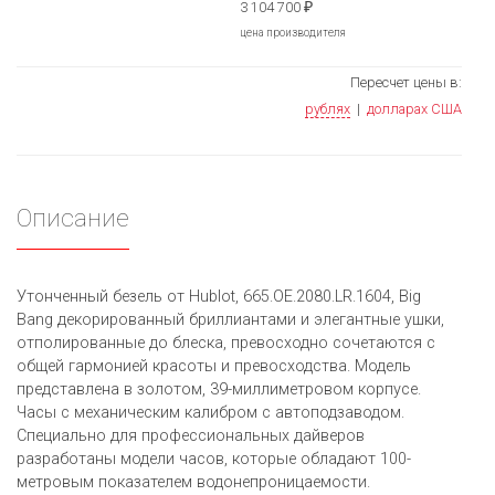
3 104 700
₽
цена производителя
Пересчет цены в:
рублях
|
долларах США
Описание
Утонченный безель от Hublot, 665.OE.2080.LR.1604, Big
Bang декорированный бриллиантами и элегантные ушки,
отполированные до блеска, превосходно сочетаются с
общей гармонией красоты и превосходства. Модель
представлена в золотом, 39-миллиметровом корпусе.
Часы с механическим калибром с автоподзаводом.
Специально для профессиональных дайверов
разработаны модели часов, которые обладают 100-
метровым показателем водонепроницаемости.