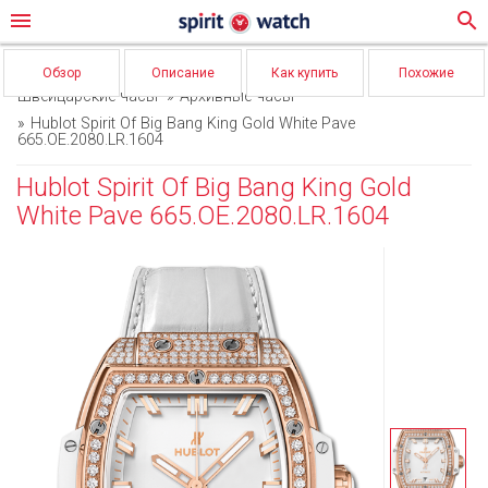
menu
search
Обзор
Описание
Как купить
Похожие
Швейцарские часы
Архивные часы
Hublot Spirit Of Big Bang King Gold White Pave
665.OE.2080.LR.1604
Hublot Spirit Of Big Bang King Gold
White Pave 665.OE.2080.LR.1604