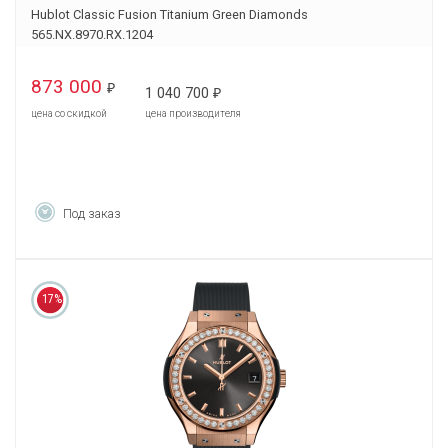
Hublot Classic Fusion Titanium Green Diamonds
565.NX.8970.RX.1204
873 000
₽
1 040 700
₽
цена со скидкой
цена производителя
Под заказ
17%