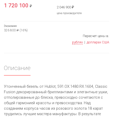
1 720 100
₽
2 046 900
₽
цена производителя
Экономия
326 800
(16%)
Р
Пересчет цены в:
рублях
|
долларах США
Описание
Утонченный безель от Hublot, 591.OX.1480.RX.1604, Classic
Fusion декорированный бриллиантами и элегантные ушки,
отполированные до блеска, превосходно сочетаются с
общей гармонией красоты и превосходства. Над
созданием корпуса часов из розового золота 18 карат
трудились лучшие мастера мануфактуры. В результате