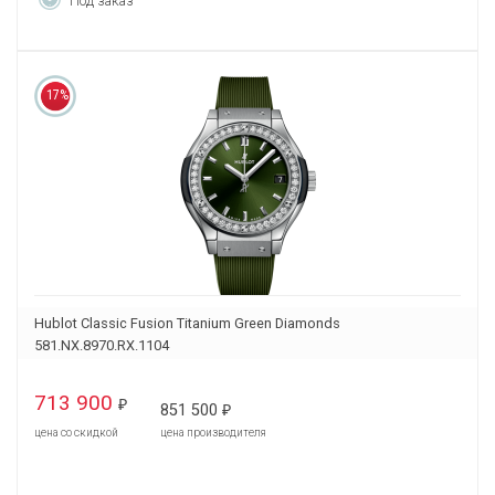
Под заказ
17%
Hublot Classic Fusion Titanium Green Diamonds
581.NX.8970.RX.1104
713 900
₽
851 500
₽
цена со скидкой
цена производителя