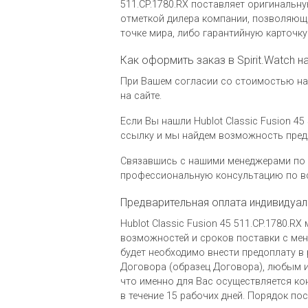
511.CP.1780.RX поставляет оригинальн
отметкой дилера компании, позволяющ
точке мира, либо гарантийную карточк
Как оформить заказ в Spirit.Watch на
При Вашем согласии со стоимостью на ч
на сайте.
Если Вы нашли Hublot Classic Fusion 45
ссылку и мы найдем возможность пред
Связавшись с нашими менеджерами по 
профессиональную консультацию по вс
Предварительная оплата индивидуал
Hublot Classic Fusion 45 511.CP.1780.
возможностей и сроков поставки с мене
будет необходимо внести предоплату в 
Договора (образец Договора), любым и
что именно для Вас осуществляется ко
в течение 15 рабочих дней. Порядок по