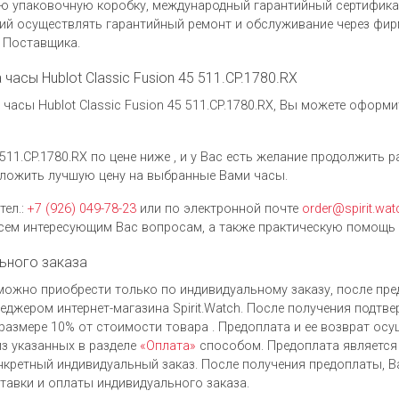
ую упаковочную коробку, международный гарантийный сертификат
ий осуществлять гарантийный ремонт и обслуживание через фи
у Поставщика.
 часы Hublot Classic Fusion 45 511.CP.1780.RX
асы Hublot Classic Fusion 45 511.CP.1780.RX, Вы можете оформи
 511.CP.1780.RX по цене ниже , и у Вас есть желание продолжить 
ложить лучшую цену на выбранные Вами часы.
тел.:
+7 (926) 049-78-23
или по электронной почте
order@spirit.wat
ем интересующим Вас вопросам, а также практическую помощь 
ьного заказа
RX можно приобрести только по индивидуальному заказу, после п
джером интернет-магазина Spirit.Watch. После получения подтве
размере 10% от стоимости товара . Предоплата и ее возврат ос
з указанных в разделе
«Оплата»
способом. Предоплата является
нкретный индивидуальный заказ. После получения предоплаты, В
ставки и оплаты индивидуального заказа.