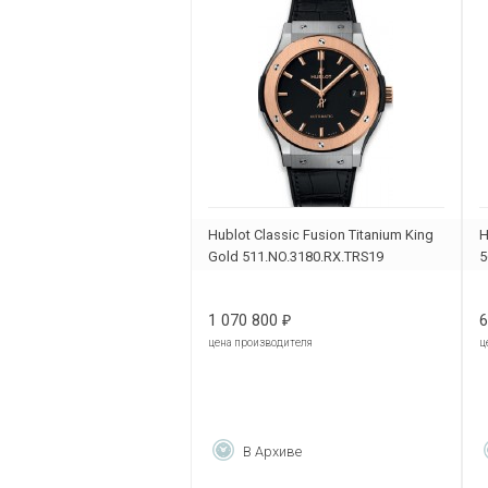
Hublot Classic Fusion Titanium King
H
Gold 511.NO.3180.RX.TRS19
5
1 070 800
6
₽
цена производителя
ц
В Архиве