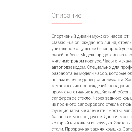
Описание
Спортивный дизайн мужских часов от Hub
Classic Fusion каждая его линия, стрел
уникальное ощущение бесспорной увере
своей победе. Модель представлена в к
миллиметровом корпусе. Часы с механ
автоподзаводом. Специально для проф
разработаны модели часов, которые о
показателем водонепроницаемости. За
механических повреждений, попадания п
прочих негативных воздействий обеспе
сапфировое стекло. Через заднюю крыш
из прочного сапфирового стекла откры
функциональные элементы: мосты, заво
баланса и многое другое. Данная моде
который выполнен из каучука. Застеж
стали. Прозрачная задняя крышка. Запа