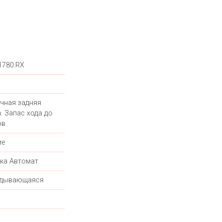
1780.RX
чная задняя
. Запас хода до
в.
ие
ка Автомат
адывающаяся