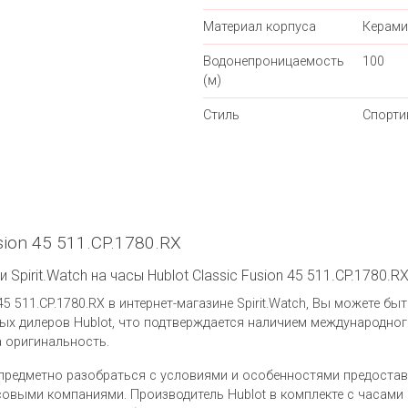
Материал корпуса
Керами
Водонепроницаемость
100
(м)
Стиль
Спорти
sion 45 511.CP.1780.RX
Spirit.Watch на часы Hublot Classic Fusion 45 511.CP.1780.R
45 511.CP.1780.RX в интернет-магазине Spirit.Watch, Вы можете бы
х дилеров Hublot, что подтверждается наличием международног
а оригинальность.
предметно разобраться с условиями и особенностями предоста
выми компаниями. Производитель Hublot в комплекте с часами Hu