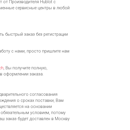
 от Производителя Hublot c
рменные сервисные центры в любой
ть быстрый заказ без регистрации
работу с нами, просто пришлите нам
ch
, Вы получите полную,
в оформлении заказа.
редварительного согласования
рждения о сроках поставки, Вам
уществляется на основании
 обязательным условием, потому
аш заказ будет доставлен в Москву