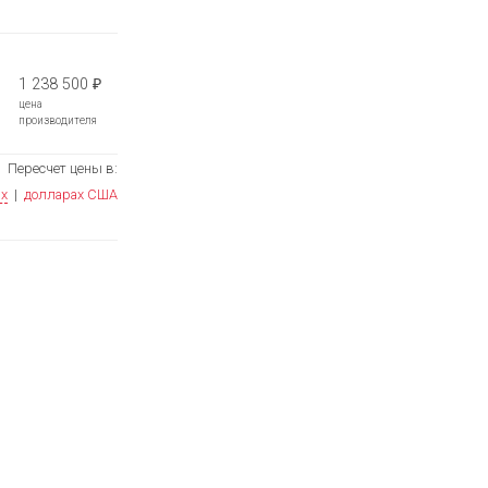
1 238 500
₽
цена
производителя
Пересчет цены в:
ях
|
долларах США