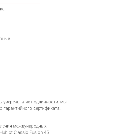
ка
вные
X
ть уверены в их подлинности: мы
о гарантийного сертификата.
вления международных
blot Classic Fusion 45