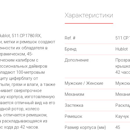
Характеристики
lot, 511.CP.1780.RX,
Ref. #
511.CP.
ки, метки и ремешок создают
нности их обладателя в
Бренд
Hublot
ерамическом, 45-
ическим калибром с
Дополнение
Прозра
ессиональных дайверов
крышка
бладают 100-метровым
42 часо
щиту циферблату от
Мужские / Женские
Мужск
ыли, грязи и влаги, а также
чивает сверхпрочное
Механизм
Механи
ку корпуса, изготовленную
вается отличный вид на его
Застежка
Раскл
дной ротор, колесо
ль отличается ремешком,
Ремешок
Каучук
ка раскладывающаяся из
с хода до 42 часов.
Размер корпуса (мм)
45