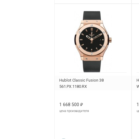
Hublot Classic Fusion 38
H
561.PX.1180.RX
W
1 668 500
1
₽
цена производителя
ц