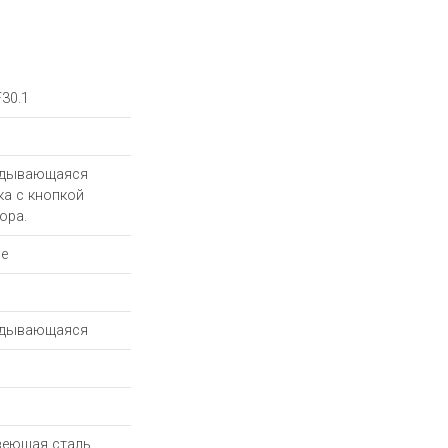
F30.1
адывающаяся
ка с кнопкой
ора.
е
адывающаяся
еющая сталь