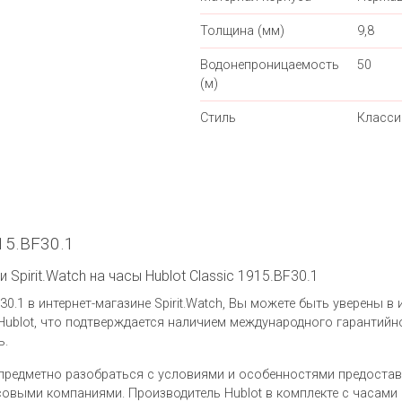
Толщина (мм)
9,8
Водонепроницаемость
50
(м)
Стиль
Класси
15.BF30.1
Spirit.Watch на часы Hublot Classic 1915.BF30.1
30.1 в интернет-магазине Spirit.Watch, Вы можете быть уверены 
ublot, что подтверждается наличием международного гарантийно
ь.
предметно разобраться с условиями и особенностями предоста
выми компаниями. Производитель Hublot в комплекте с часами Hu