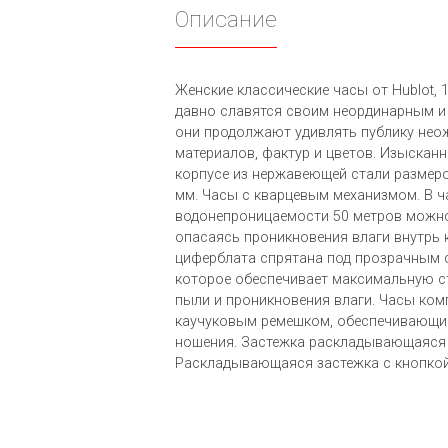
Описание
Женские классические часы от Hublot, 19
давно славятся своим неординарным и
они продолжают удивлять публику не
материалов, фактур и цветов. Изыскан
корпусе из нержавеющей стали размеро
мм. Часы с кварцевым механизмом. В ч
водонепроницаемости 50 метров можно
опасаясь проникновения влаги внутрь 
циферблата спрятана под прозрачным 
которое обеспечивает максимальную ст
пыли и проникновения влаги. Часы ко
каучуковым ремешком, обеспечивающ
ношения. Застежка раскладывающаяся 
Раскладывающаяся застежка с кнопкой