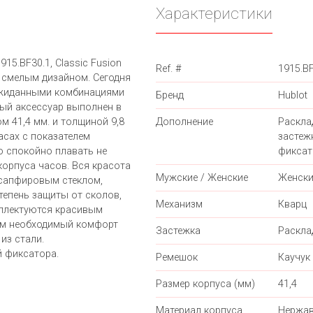
Характеристики
15.BF30.1, Classic Fusion
Ref. #
1915.B
 смелым дизайном. Сегодня
ожиданными комбинациями
Бренд
Hublot
ный аксессуар выполнен в
м 41,4 мм. и толщиной 9,8
Дополнение
Раскл
асах с показателем
застеж
 спокойно плавать не
фиксат
корпуса часов. Вся красота
Мужские / Женские
Женски
сапфировым стеклом,
епень защиты от сколов,
Механизм
Кварц
мплектуются красивым
им необходимый комфорт
Застежка
Раскл
из стали.
 фиксатора.
Ремешок
Каучук
Размер корпуса (мм)
41,4
Материал корпуса
Нержав