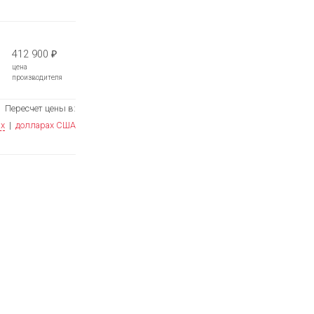
412 900
₽
цена
производителя
Пересчет цены в:
ях
|
долларах США