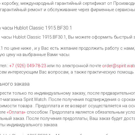
коробку, международный гарантийный сертификат от Производит
гарантийный ремонт и обслуживание через фирменные сервисные
 часы Hublot Classic 1915.BF30.1
асы Hublot Classic 1915.BF30.1, Вы можете оформить быстрый за
.1 по цене ниже , и у Вас есть желание продолжить работу с нам
ю цену на выбранные Вами часы.
тел.:
+7 (926) 049-78-23
или по электронной почте
order@spirit.wat
ем интересующим Вас вопросам, а также практическую помощь 
ьного заказа
обрести только по индивидуальному заказу, после предварительн
-магазина Spirit.Watch. После получения подтверждения о срока
тоимости товара . Предоплата и ее возврат осуществляется на о
еле
«Оплата»
способом. Предоплата является обязательным усло
ьный заказ. После получения предоплаты, Ваш заказ будет доста
аты индивидуального заказа.