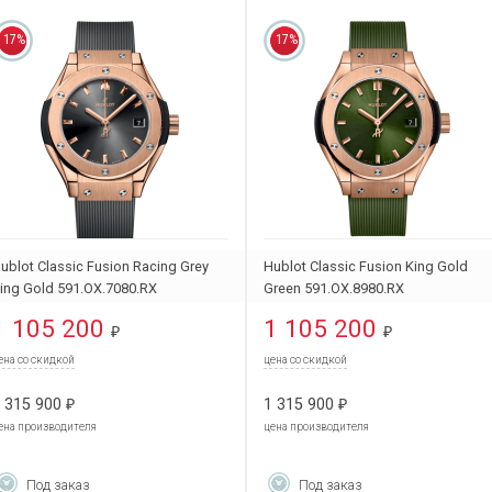
17%
17%
ublot Classic Fusion Racing Grey
Hublot Classic Fusion King Gold
ing Gold 591.OX.7080.RX
Green 591.OX.8980.RX
1 105 200
1 105 200
₽
₽
ена со скидкой
цена со скидкой
 315 900
1 315 900
₽
₽
ена производителя
цена производителя
Под заказ
Под заказ