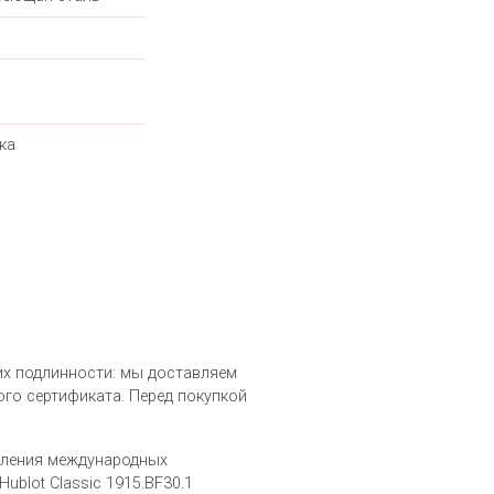
ка
в их подлинности: мы доставляем
го сертификата. Перед покупкой
вления международных
blot Classic 1915.BF30.1