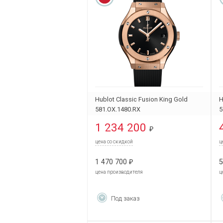
Hublot Classic Fusion King Gold
H
581.OX.1480.RX
5
1 234 200
₽
цена со скидкой
ц
1 470 700
5
₽
цена производителя
ц
Под заказ