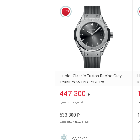
17%
Hublot Classic Fusion Racing Grey
H
Titanium 591.NX.7070.RX
K
447 300
₽
цена со скидкой
ц
533 300
1
₽
цена производителя
ц
Под заказ