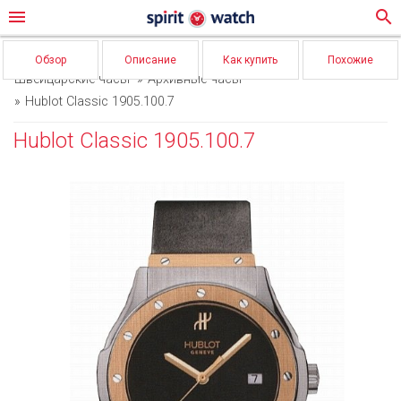
menu
search
Обзор
Описание
Как купить
Похожие
Швейцарские часы
Архивные часы
Hublot Classic 1905.100.7
Hublot Classic 1905.100.7