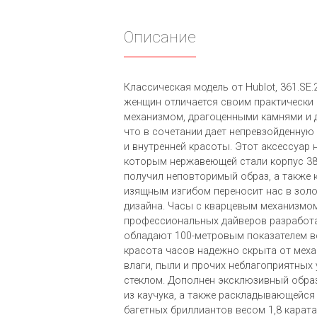
Описание
Классическая модель от Hublot, 361.SE.
женщин отличается своим практическ
механизмом, драгоценными камнями и 
что в сочетании дает непревзойденную
и внутренней красоты. Этот аксессуар 
которым нержавеющей стали корпус 3
получил неповторимый образ, а также 
изящным изгибом переносит нас в золо
дизайна. Часы с кварцевым механизмом
профессиональных дайверов разработа
обладают 100-метровым показателем в
красота часов надежно скрыта от меха
влаги, пыли и прочих неблагоприятны
стеклом. Дополнен эксклюзивный обра
из каучука, а также раскладывающейся
багетных бриллиантов весом 1,8 карата