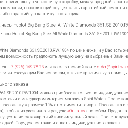
ляет оригинальную упаковочную коробку, международный гаранти
ера компании, позволяющий осуществлять гарантийный ремонт и
 либо гарантийную карточку Поставщика.
 часы Hublot Big Bang Steel All White Diamonds 361.SE.2010.
асы Hublot Big Bang Steel All White Diamonds 361.SE.2010.RW.1
 White Diamonds 361.SE.2010.RW.1904 по цене ниже , и у Вас есть 
дем возможность предложить лучшую цену на выбранные Вами ч
тел.:
+7 (926) 049-78-23
или по электронной почте
order@spirit.wat
ем интересующим Вас вопросам, а также практическую помощь 
ьного заказа
ds 361.SE.2010.RW.1904 можно приобрести только по индивидуальн
оставки с менеджером интернет-магазина Spirit.Watch. После по
 предоплату в размере 10% от стоимости товара . Предоплата и 
), любым из указанных в разделе
«Оплата»
способом. Предоплат
осуществляется конкретный индивидуальный заказ. После получе
их дней. Порядок поставки и оплаты индивидуального заказа.