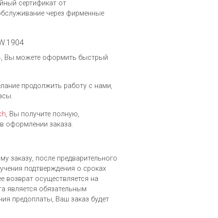
йный сертификат от
 обслуживание через фирменные
RW.1904
904, Вы можете оформить быстрый
желание продолжить работу с нами,
асы.
ch
, Вы получите полную,
в оформлении заказа.
ому заказу, после предварительного
лучения подтверждения о сроках
ее возврат осуществляется на
а является обязательным
ния предоплаты, Ваш заказ будет