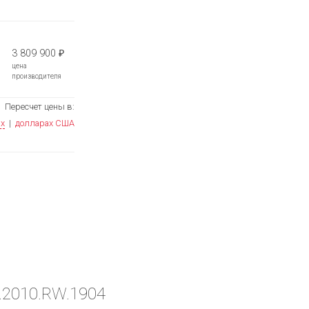
3 809 900
₽
цена
производителя
Пересчет цены в:
ях
|
долларах США
E.2010.RW.1904