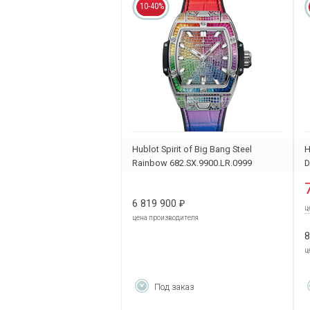
10-40%
Hublot Spirit of Big Bang Steel
H
Rainbow 682.SX.9900.LR.0999
D
6 819 900
₽
ц
цена производителя
8
ц
Под заказ