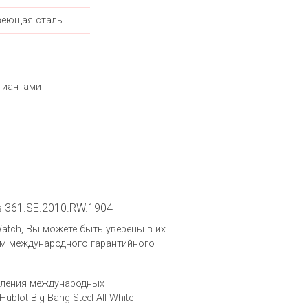
еющая сталь
лиантами
ds 361.SE.2010.RW.1904
.Watch, Вы можете быть уверены в их
ем международного гарантийного
вления международных
ot Big Bang Steel All White