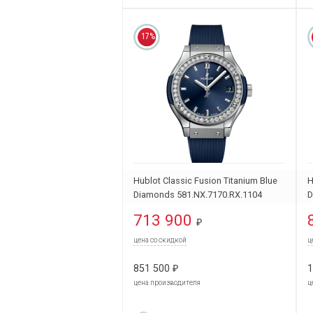
17%
Hublot Classic Fusion Titanium Blue
H
Diamonds 581.NX.7170.RX.1104
D
713 900
₽
цена со скидкой
ц
851 500
1
₽
цена производителя
ц