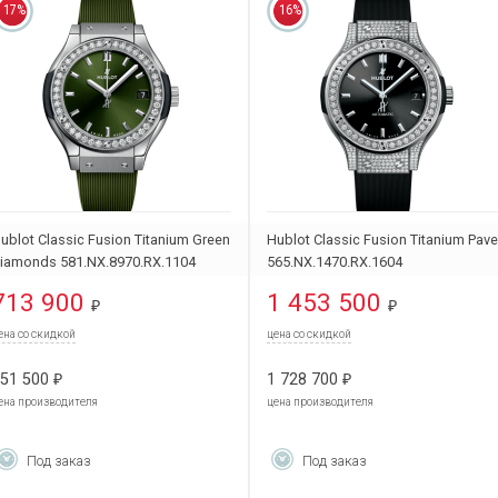
17%
16%
ublot Classic Fusion Titanium Green
Hublot Classic Fusion Titanium Pave
iamonds 581.NX.8970.RX.1104
565.NX.1470.RX.1604
713 900
1 453 500
₽
₽
ена со скидкой
цена со скидкой
51 500
1 728 700
₽
₽
ена производителя
цена производителя
Под заказ
Под заказ