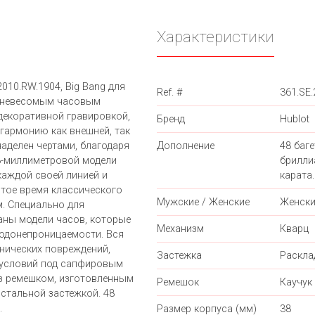
Характеристики
2010.RW.1904, Big Bang для
Ref. #
361.SE
и невесомым часовым
декоративной гравировкой,
Бренд
Hublot
 гармонию как внешней, так
наделен чертами, благодаря
Дополнение
48 баг
8-миллиметровой модели
брилли
каждой своей линией и
карата.
тое время классического
Мужские / Женские
Женски
. Специально для
ны модели часов, которые
Механизм
Кварц
одонепроницаемости. Вся
нических повреждений,
Застежка
Раскл
х условий под сапфировым
з ремешком, изготовленным
Ремешок
Каучук
 стальной застежкой. 48
.
Размер корпуса (мм)
38