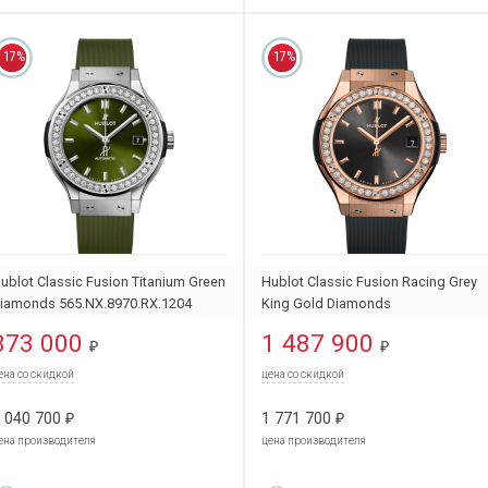
17%
17%
ublot Classic Fusion Titanium Green
Hublot Classic Fusion Racing Grey
iamonds 565.NX.8970.RX.1204
King Gold Diamonds
581.OX.7081.RX.1104
873 000
1 487 900
₽
₽
ена со скидкой
цена со скидкой
 040 700
1 771 700
₽
₽
ена производителя
цена производителя