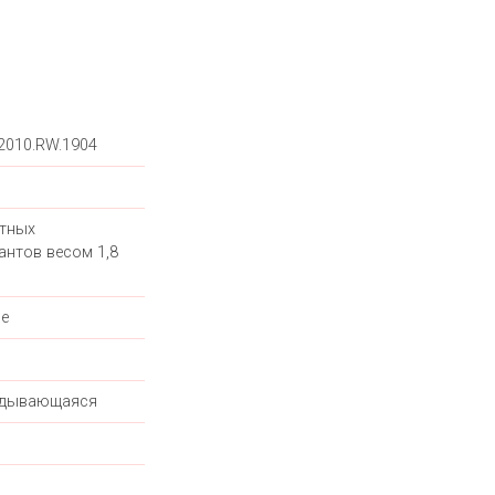
.2010.RW.1904
етных
антов весом 1,8
е
адывающаяся