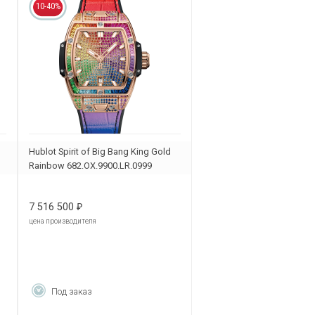
10-40%
Hublot Spirit of Big Bang King Gold
Rainbow 682.OX.9900.LR.0999
7 516 500
₽
цена производителя
Под заказ