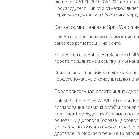
Diamonds 361.SE.2010.RW.1904 постав
Производителя Hublot c отметкой дил
сервисные центры в любой точке мира,
Как оформить заказ в Spirit.Watch на
При Вашем согласии со стоимостью на ч
заказ без регистрации на сайте.
Если Вы нашли Hublot Big Bang Steel All
просто пришлите нам ссылку и мы най
Связавшись с нашими менеджерами по 
профессиональную консультацию по вс
Предварительная оплата индивидуал
Hublot Big Bang Steel All White Diamon
согласования возможностей и сроков п
поставки, Вам будет необходимо внести
основании Договора (образец Договора
условием, потому что именно для Вас 
доставлен в Москву в течение 15 рабоч