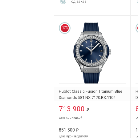
Под заказ
17%
Hublot Classic Fusion Titanium Blue
H
Diamonds 581.NX.7170.RX.1104
D
713 900
₽
цена со скидкой
ц
851 500
1
₽
цена производителя
ц