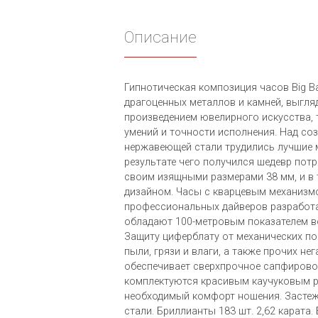
Описание
Гипнотическая композиция часов Big B
драгоценных металлов и камней, выгл
произведением ювелирного искусства,
умений и точности исполнения. Над со
нержавеющей стали трудились лучшие 
результате чего получился шедевр по
своим изящными размерами 38 мм, и в
дизайном. Часы с кварцевым механизм
профессиональных дайверов разработа
обладают 100-метровым показателем в
Защиту циферблату от механических п
пыли, грязи и влаги, а также прочих не
обеспечивает сверхпрочное сапфирово
комплектуются красивым каучуковым 
необходимый комфорт ношения. Засте
стали. Бриллианты 183 шт. 2,62 карата.