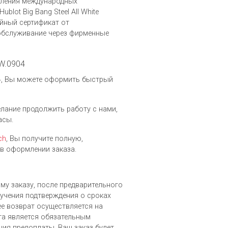
вления международных
ot Big Bang Steel All White
йный сертификат от
 обслуживание через фирменные
RW.0904
904, Вы можете оформить быстрый
желание продолжить работу с нами,
асы.
ch
, Вы получите полную,
в оформлении заказа.
ому заказу, после предварительного
лучения подтверждения о сроках
ее возврат осуществляется на
а является обязательным
ния предоплаты, Ваш заказ будет