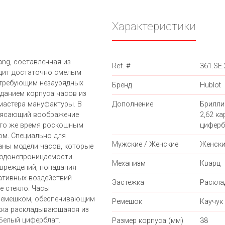
Характеристики
ang, составленная из
Ref. #
361.SE
ядит достаточно смелым
 требующим незаурядных
Бренд
Hublot
зданием корпуса часов из
мастера мануфактуры. В
Дополнение
Брилли
трясающий воображение
2,62 ка
 то же время роскошным
циферб
ом. Специально для
Мужские / Женские
Женски
ны модели часов, которые
одонепроницаемости.
Механизм
Кварц
овреждений, попадания
гативных воздействий
Застежка
Раскл
е стекло. Часы
ремешком, обеспечивающим
Ремешок
Каучук
жка раскладывающаяся из
 Белый циферблат.
Размер корпуса (мм)
38