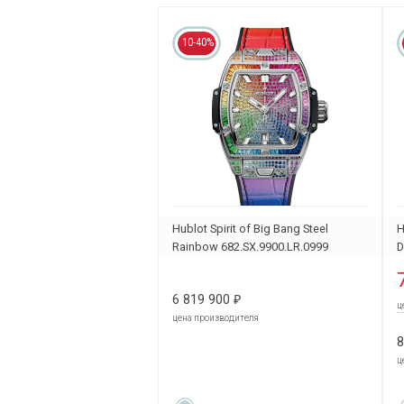
10-40%
Hublot Spirit of Big Bang Steel
H
Rainbow 682.SX.9900.LR.0999
D
6 819 900
₽
ц
цена производителя
8
ц