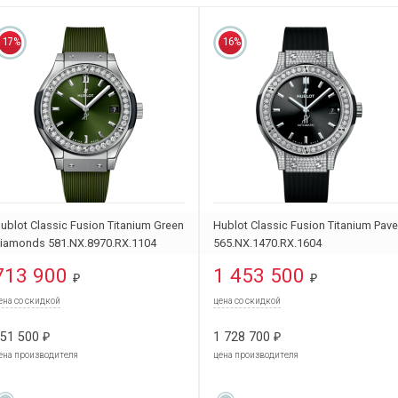
17%
16%
ublot Classic Fusion Titanium Green
Hublot Classic Fusion Titanium Pave
iamonds 581.NX.8970.RX.1104
565.NX.1470.RX.1604
713 900
1 453 500
₽
₽
ена со скидкой
цена со скидкой
51 500
1 728 700
₽
₽
ена производителя
цена производителя