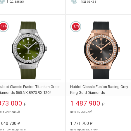
Под заказ
Под заказ
17%
17%
ublot Classic Fusion Titanium Green
Hublot Classic Fusion Racing Grey
iamonds 565.NX.8970.RX.1204
King Gold Diamonds
581.OX.7081.RX.1104
873 000
1 487 900
₽
₽
ена со скидкой
цена со скидкой
 040 700
1 771 700
₽
₽
ена производителя
цена производителя