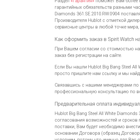
Раздел
«Гарантия»
поможет Вам более 
гарантийных обязательств разными часо
Diamonds 361.SE.2010.RW.0904 постав
Производителя Hublot c отметкой дил
сервисные центры в любой точке мира,
Как оформить заказ в Spirit.Watch на
При Вашем согласии со стоимостью на ч
заказ без регистрации на сайте.
Если Вы нашли Hublot Big Bang Steel All
просто пришлите нам ссылку и мы най
Связавшись с нашими менеджерами по 
профессиональную консультацию по вс
Предварительная оплата индивидуал
Hublot Big Bang Steel All White Diamon
согласования возможностей и сроков п
поставки, Вам будет необходимо внести
основании Договора (образец Договора
условием, потому что именно для Вас 