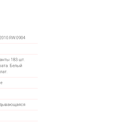
.2010.RW.0904
анты 183 шт.
рата. Белый
лат.
е
адывающаяся