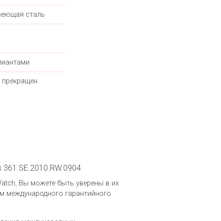
еющая сталь
лиантами
 прекращен
ds 361.SE.2010.RW.0904
.Watch, Вы можете быть уверены в их
ем международного гарантийного