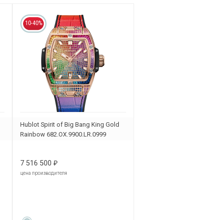
10-40%
Hublot Spirit of Big Bang King Gold
Rainbow 682.OX.9900.LR.0999
7 516 500
₽
цена производителя