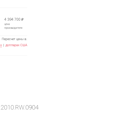
4 394 700
₽
цена
производителя
Пересчет цены в:
ях
|
долларах США
E.2010.RW.0904