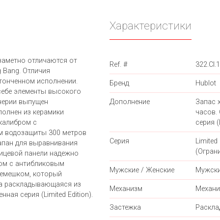
Характеристики
 заметно отличаются от
Ref. #
322.CI.
 Bang. Отличия
тонченном исполнении.
Бренд
Hublot
себе элементы высокого
нерии выпущен
Дополнение
Запас 
полнен из керамики
часов.
калибром с
серия (L
ем водозащиты 300 метров
Серия
Limited 
апан для выравнивания
(Огран
лицевой панели надежно
ом с антибликовым
Мужские / Женские
Мужск
ремешком, который
ка раскладывающаяся из
Механизм
Механи
ная серия (Limited Edition).
Застежка
Раскл