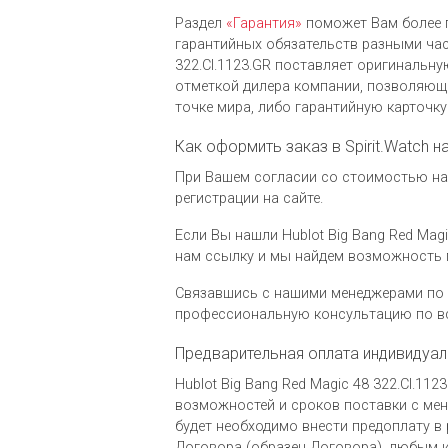
Раздел
«Гарантия»
поможет Вам более 
гарантийных обязательств разными часо
322.CI.1123.GR поставляет оригинальн
отметкой дилера компании, позволяющ
точке мира, либо гарантийную карточк
Как оформить заказ в Spirit.Watch н
При Вашем согласии со стоимостью на ч
регистрации на сайте.
Если Вы нашли Hublot Big Bang Red Magi
нам ссылку и мы найдем возможность 
Связавшись с нашими менеджерами по 
профессиональную консультацию по вс
Предварительная оплата индивидуал
Hublot Big Bang Red Magic 48 322.CI.1
возможностей и сроков поставки с мене
будет необходимо внести предоплату в 
Договора (образец Договора), любым и