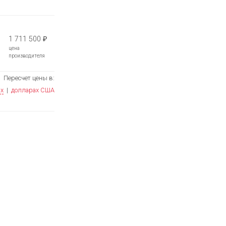
1 711 500
₽
цена
производителя
Пересчет цены в:
ях
|
долларах США