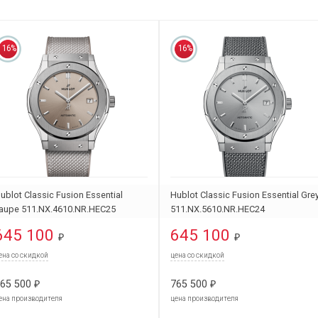
16%
16%
ublot Classic Fusion Essential
Hublot Classic Fusion Essential Gre
aupe 511.NX.4610.NR.HEC25
511.NX.5610.NR.HEC24
645 100
645 100
₽
₽
ена со скидкой
цена со скидкой
65 500
765 500
₽
₽
ена производителя
цена производителя