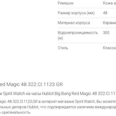
Ремешок
Кожа а
Размер корпуса (мм)
48
Материал корпуса
Керами
Водонепроницаемость
300
(м)
Стиль
Класси
ed Magic 48 322.CI.1123.GR
Spirit.Watch на часы Hublot Big Bang Red Magic 48 322.CI.1
gic 48 322.CI.1123.GR в интернет-магазине Spirit.Watch, Вы может
ьных дилеров Hublot, что подтверждается наличием международ
а оригинальность.