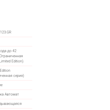
1123.GR
хода до 42
 Ограниченная
imited Edition).
Edition
иченная серия)
ие
ка Автомат
адывающаяся