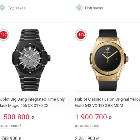
Под заказ
Под заказ
17%
16%
ublot Big Bang Integrated Time Only
Hublot Classic Fusion Original Yell
lack Magic 456.CX.0170.CX
Gold 542.VX.1230.RX.MDM
1 500 800
1 900 700
₽
₽
ена со скидкой
цена со скидкой
 788 900
2 261 900
₽
₽