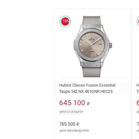
16%
Hublot Classic Fusion Essential
H
Taupe 542.NX.4610.NR.HEC25
T
645 100
₽
цена со скидкой
ц
765 500
7
₽
цена производителя
ц