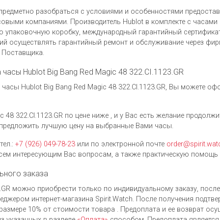
предметно разобраться с условиями и особенностями предоста
выми компаниями. Производитель Hublot в комплекте с часами H
ую упаковочную коробку, международный гарантийный сертификат
ий осуществлять гарантийный ремонт и обслуживание через фи
у Поставщика.
а часы Hublot Big Bang Red Magic 48 322.CI.1123.GR
асы Hublot Big Bang Red Magic 48 322.CI.1123.GR, Вы можете оф
c 48 322.CI.1123.GR по цене ниже , и у Вас есть желание продолж
предложить лучшую цену на выбранные Вами часы.
тел.:
+7 (926) 049-78-23
или по электронной почте
order@spirit.wat
ем интересующим Вас вопросам, а также практическую помощь 
ьного заказа
123.GR можно приобрести только по индивидуальному заказу, пос
джером интернет-магазина Spirit.Watch. После получения подтве
размере 10% от стоимости товара . Предоплата и ее возврат ос
з указанных в разделе
«Оплата»
способом. Предоплата является