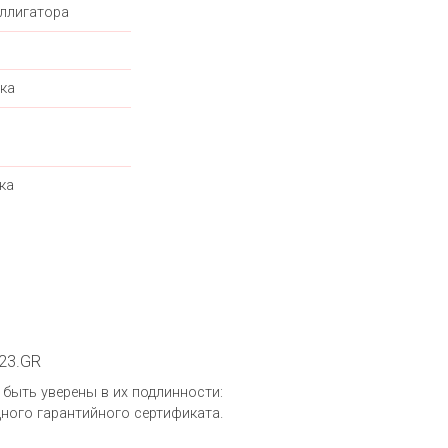
ллигатора
ка
ка
123.GR
е быть уверены в их подлинности:
ного гарантийного сертификата.