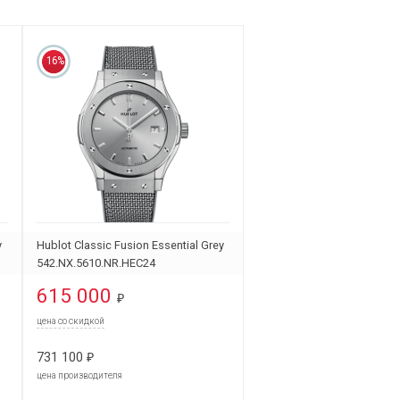
16%
y
Hublot Classic Fusion Essential Grey
542.NX.5610.NR.HEC24
615 000
₽
цена со скидкой
731 100
₽
цена производителя