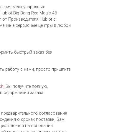
вления международных
ublot Big Bang Red Magic 48
 от Производителя Hublot c
рменные сервисные центры в любой
ормить быстрый заказ без
ить работу с нами, просто пришлите
ch
, Вы получите полную,
в оформлении заказа.
ле предварительного согласования
рждения о сроках поставки, Вам
уществляется на основании
 обязательным условием, потому