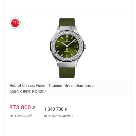
17%
Hublot Classic Fusion Titanium Green Diamonds
565.NX.8970.RX.1204
873 000
₽
1 040 700
₽
цена со скидкой
цена производителя