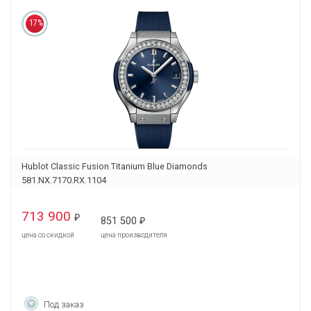
17%
Hublot Classic Fusion Titanium Blue Diamonds
581.NX.7170.RX.1104
713 900
₽
851 500
₽
цена со скидкой
цена производителя
Под заказ