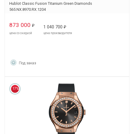
Hublot Classic Fusion Titanium Green Diamonds
565.NX.8970.RX.1204
873 000
₽
1 040 700
₽
цена со скидкой
цена производителя
Под заказ
17%