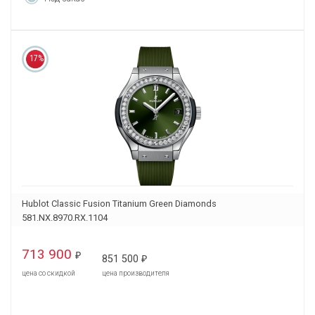
17%
Hublot Classic Fusion Titanium Green Diamonds
581.NX.8970.RX.1104
713 900
₽
851 500
₽
цена со скидкой
цена производителя