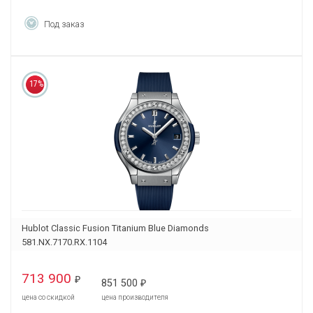
Под заказ
17%
Hublot Classic Fusion Titanium Blue Diamonds
581.NX.7170.RX.1104
713 900
₽
851 500
₽
цена со скидкой
цена производителя