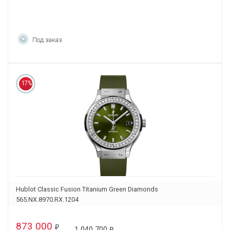
Под заказ
17%
Hublot Classic Fusion Titanium Green Diamonds
565.NX.8970.RX.1204
873 000
₽
1 040 700
₽