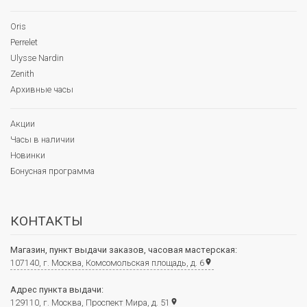
Oris
Perrelet
Ulysse Nardin
Zenith
Архивные часы
Акции
Часы в наличии
Новинки
Бонусная программа
КОНТАКТЫ
Магазин, пункт выдачи заказов, часовая мастерская:
107140, г. Москва, Комсомольская площадь, д. 6
place
Адрес пункта выдачи:
129110, г. Москва, Проспект Мира, д. 51
place