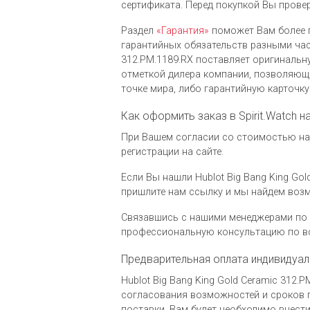
сертификата. Перед покупкой Вы провер
Раздел
«Гарантия»
поможет Вам более 
гарантийных обязательств разными часо
312.PM.1189.RX поставляет оригинальн
отметкой дилера компании, позволяющ
точке мира, либо гарантийную карточк
Как оформить заказ в Spirit.Watch н
При Вашем согласии со стоимостью на ч
регистрации на сайте.
Если Вы нашли Hublot Big Bang King Gol
пришлите нам ссылку и мы найдем воз
Связавшись с нашими менеджерами по 
профессиональную консультацию по вс
Предварительная оплата индивидуал
Hublot Big Bang King Gold Ceramic 312
согласования возможностей и сроков п
поставки, Вам будет необходимо внести