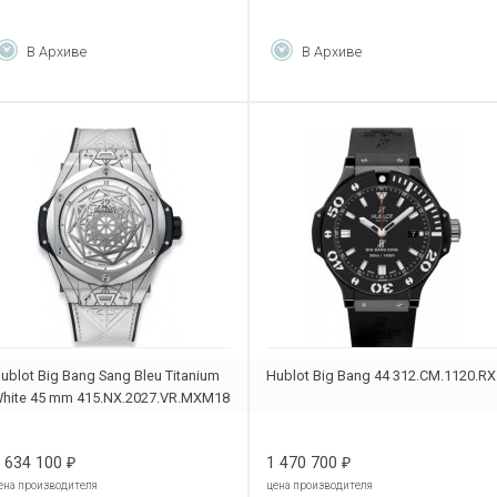
В Архиве
В Архиве
ublot Big Bang Sang Bleu Titanium
Hublot Big Bang 44 312.CM.1120.RX
hite 45 mm 415.NX.2027.VR.MXM18
 634 100
1 470 700
₽
₽
ена производителя
цена производителя