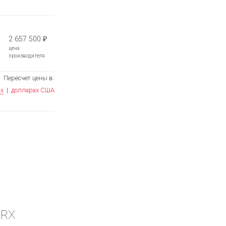
2 657 500
₽
цена
производителя
Пересчет цены в:
ях
|
долларах США
.RX