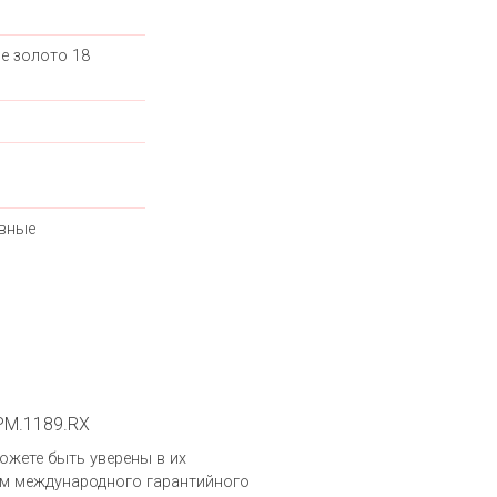
е золото 18
вные
.PM.1189.RX
можете быть уверены в их
ем международного гарантийного