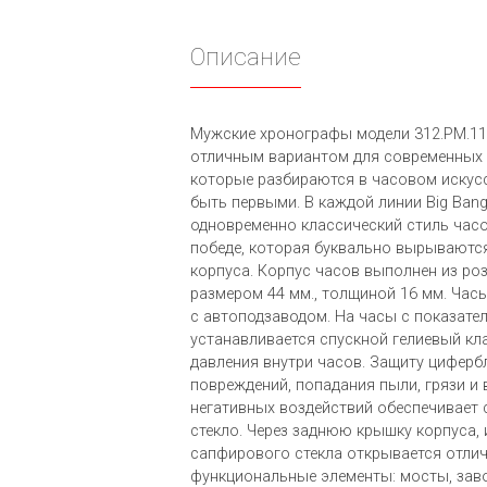
Описание
Мужские хронографы модели 312.PM.118
отличным вариантом для современных 
которые разбираются в часовом искусс
быть первыми. В каждой линии Big Ban
одновременно классический стиль часо
победе, которая буквально вырываютс
корпуса. Корпус часов выполнен из ро
размером 44 мм., толщиной 16 мм. Час
с автоподзаводом. На часы с показате
устанавливается спускной гелиевый кл
давления внутри часов. Защиту циферб
повреждений, попадания пыли, грязи и 
негативных воздействий обеспечивает
стекло. Через заднюю крышку корпуса,
сапфирового стекла открывается отлич
функциональные элементы: мосты, заво