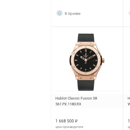
В Архиве
Hublot Classic Fusion 38
H
561.PX.1180.RX
W
1 668 500
1
₽
цена производителя
ц