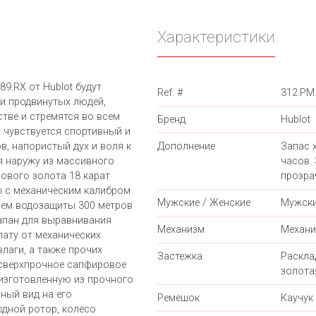
Характеристики
9.RX от Hublot будут
Ref. #
312.PM
и продвинутых людей,
тве и стремятся во всем
Бренд
Hublot
g чувствуется спортивный и
в, напористый дух и воля к
Дополнение
Запас 
я наружу из массивного
часов.
зового золота 18 карат
прозра
ы с механическим калибром
Мужские / Женские
Мужск
лем водозащиты 300 метров
апан для выравнивания
Механизм
Механи
лату от механических
влаги, а также прочих
Застежка
Раскл
 сверхпрочное сапфировое
золота
 изготовленную из прочного
ный вид на его
Ремешок
Каучук
дной ротор, колесо