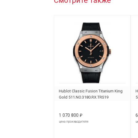
Смотрите также
Hublot Classic Fusion Titanium King
H
Gold 511.NO.3180.RX.TRS19
5
1 070 800
6
₽
цена производителя
ц