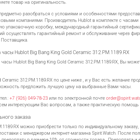
яете товар на оригинальность.
предметно разобраться с условиями и особенностями предоста
выми компаниями. Производитель Hublot в комплекте с часами Hu
ую упаковочную коробку, международный гарантийный сертифика
ий осуществлять гарантийный ремонт и обслуживание через фи
у Поставщика.
а часы Hublot Big Bang King Gold Ceramic 312.PM.1189.RX
асы Hublot Big Bang King Gold Ceramic 312.PM.1189.RX, Вы мож
d Ceramic 312.PM.1189.RX по цене ниже , и у Вас есть желание пр
можность предложить лучшую цену на выбранные Вами часы.
тел.:
+7 (926) 049-78-23
или по электронной почте
order@spirit.wat
ем интересующим Вас вопросам, а также практическую помощь 
ьного заказа
.PM.1189.RX можно приобрести только по индивидуальному заказу
оставки с менеджером интернет-магазина Spirit.Watch. После по
 предоплату в размере 10% от стоимости товара . Предоплата и 