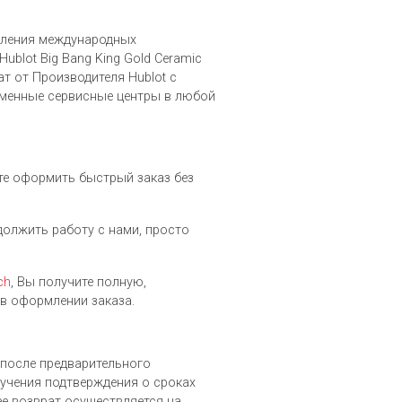
вления международных
blot Big Bang King Gold Ceramic
т от Производителя Hublot c
рменные сервисные центры в любой
ете оформить быстрый заказ без
одолжить работу с нами, просто
ch
, Вы получите полную,
в оформлении заказа.
, после предварительного
лучения подтверждения о сроках
ее возврат осуществляется на