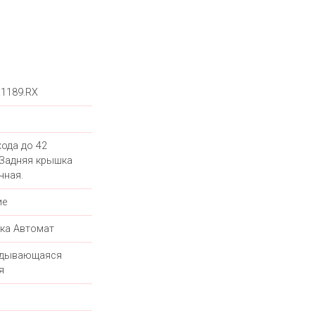
.1189.RX
хода до 42
 Задняя крышка
чная.
ие
ка Автомат
адывающаяся
я