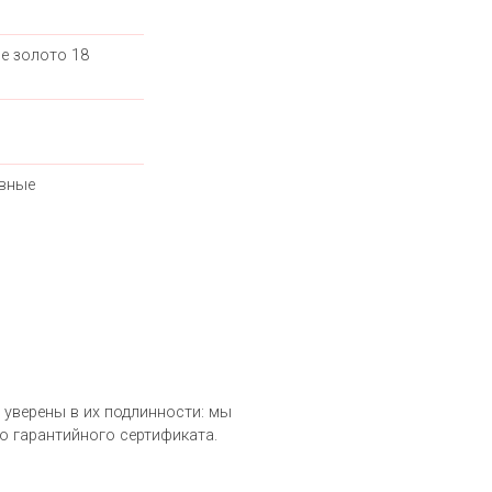
е золото 18
вные
ь уверены в их подлинности: мы
о гарантийного сертификата.