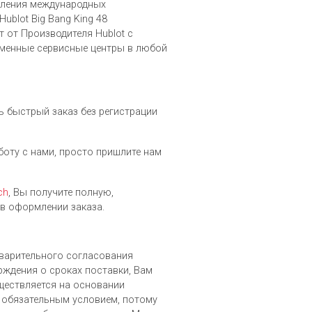
вления международных
blot Big Bang King 48
 от Производителя Hublot c
рменные сервисные центры в любой
ь быстрый заказ без регистрации
аботу с нами, просто пришлите нам
ch
, Вы получите полную,
в оформлении заказа.
дварительного согласования
рждения о сроках поставки, Вам
уществляется на основании
 обязательным условием, потому