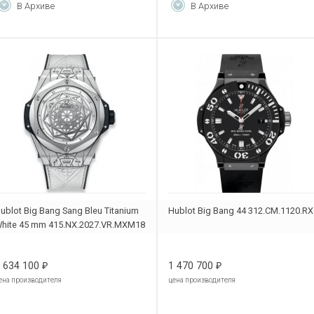
В Архиве
В Архиве
ublot Big Bang Sang Bleu Titanium
Hublot Big Bang 44 312.CM.1120.RX
hite 45 mm 415.NX.2027.VR.MXM18
 634 100
1 470 700
₽
₽
ена производителя
цена производителя