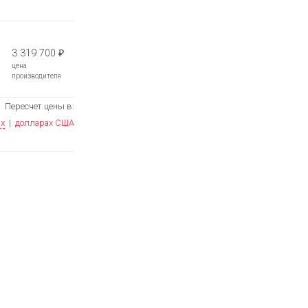
3 319 700
₽
цена
производителя
Пересчет цены в:
ях
|
долларах США