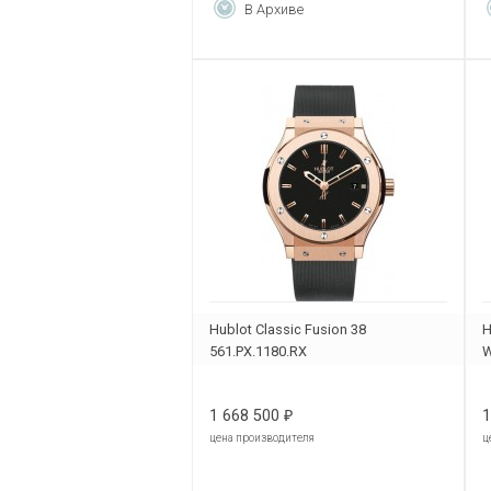
В Архиве
Hublot Classic Fusion 38
H
561.PX.1180.RX
W
1 668 500
1
₽
цена производителя
ц