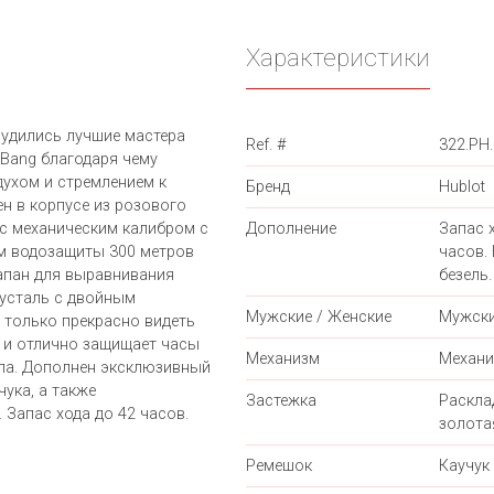
Характеристики
рудились лучшие мастера
Ref. #
322.PH
 Bang благодаря чему
ухом и стремлением к
Бренд
Hublot
н в корпусе из розового
 с механическим калибром с
Дополнение
Запас 
ем водозащиты 300 метров
часов.
апан для выравнивания
безель.
русталь с двойным
Мужские / Женские
Мужск
 только прекрасно видеть
 и отлично защищает часы
Механизм
Механи
ла. Дополнен эксклюзивный
ука, а также
Застежка
Раскл
Запас хода до 42 часов.
золота
Ремешок
Каучук