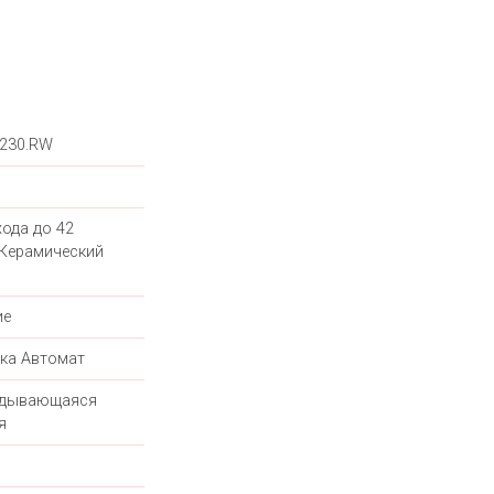
.230.RW
хода до 42
 Керамический
ие
ка Автомат
адывающаяся
я