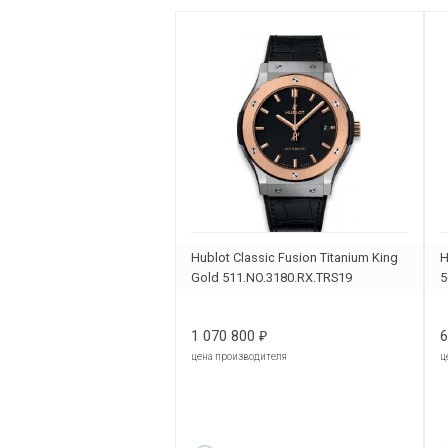
Hublot Classic Fusion Titanium King
H
Gold 511.NO.3180.RX.TRS19
5
1 070 800
6
₽
цена производителя
ц