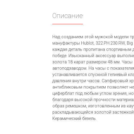
Описание
Над созданием этой мужской модели т
мануфактуры Hublot, 322.PH.230.RW, Big
каждая деталь пропитана спортивным д
победе. Изысканный аксессуар выполне
золота 18 карат размером 48 мм. Часы
автоподзаводом. На часы с показател
устанавливается спускной гелиевый кл
давления внутри часов. Сапфировый х
антибликовым покрытием позволяет не
циферблат под любым углом зрения, но
благодаря высокой прочности материа
образ ремешком, изготовленным из кауч
раскладывающейся золотой застежкой. 
Керамический безель.