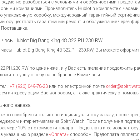
предметно разобраться с условиями и особенностями предоста
выми компаниями. Производитель Hublot в комплекте с часами Hu
ю упаковочную коробку, международный гарантийный сертификат
ий осуществлять гарантийный ремонт и обслуживание через фи
у Поставщика.
а часы Hublot Big Bang King 48 322.PH.230.RW
часы Hublot Big Bang King 48 322.PH.230.RW, Вы можете оформит
322.PH.230.RW по цене ниже , и у Вас есть желание продолжить р
ложить лучшую цену на выбранные Вами часы.
тел.:
+7 (926) 049-78-23
или по электронной почте
order@spirit.wat
ем интересующим Вас вопросам, а также практическую помощь 
ьного заказа
 можно приобрести только по индивидуальному заказу, после пре
джером интернет-магазина Spirit.Watch. После получения подтве
размере 10% от стоимости товара . Предоплата и ее возврат ос
з указанных в разделе
«Оплата»
способом. Предоплата является