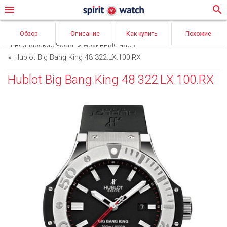
menu
search
Обзор
Описание
Как купить
Похожие
Швейцарские часы
Архивные часы
Hublot Big Bang King 48 322.LX.100.RX
Hublot Big Bang King 48 322.LX.100.RX