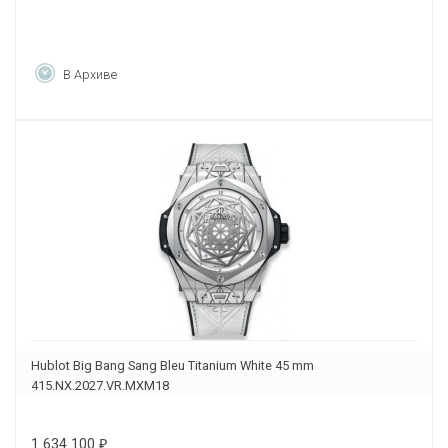
В Архиве
Hublot Big Bang Sang Bleu Titanium White 45 mm
415.NX.2027.VR.MXM18
1 634 100
₽