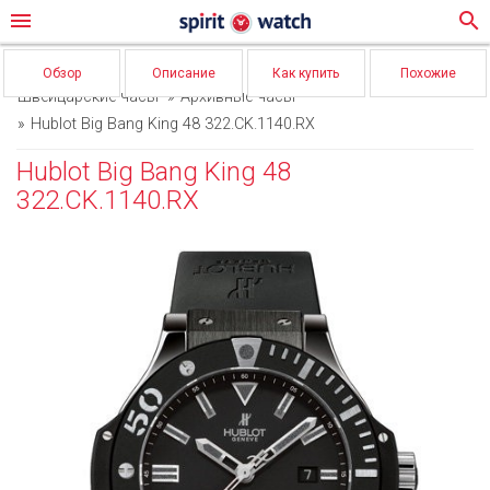
menu
search
Обзор
Описание
Как купить
Похожие
Швейцарские часы
Архивные часы
Hublot Big Bang King 48 322.CK.1140.RX
Hublot Big Bang King 48
322.CK.1140.RX