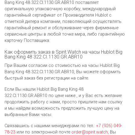
Bang King 48 322.CI.1130.GR.ABR10 поставляет
оригинальную упаковочную коробку, международный
гарантийный сертификат от Производителя Hublot c
отметкой дилера компании, позволяющий осуществлять
гарантийный ремонт и обслуживание через фирменные
сервисные центры в любой точке мира, либо гарантийную
карточку Поставщика.
Как оформить заказ в Spirit.Watch на часы Hublot Big
Bang King 48 322.CI.1130.GR.ABR10
При Вашем согласии со стоимостью на часы Hublot Big
Bang King 48 322.CI.1130.GR.ABR10, Вы можете оформить
быстрый заказ без регистрации на сайте.
Если Вы нашли Hublot Big Bang King 48
322.CI.1130.GR.ABR10 по цене ниже , и у Вас есть желание
продолжить работу с нами, просто пришлите нам ссылку
и мы найдем возможность предложить лучшую цену на
выбранные Вами часы.
Связавшись с нашими менеджерами по тел.:
+7 (926) 049-
78-23
или по электронной почте
order@spirit.watch
, Вы