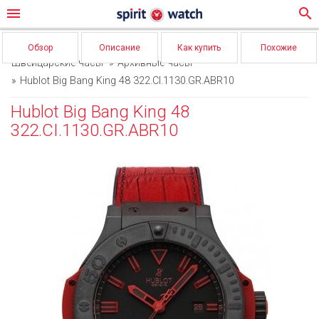
menu
search
Обзор
Описание
Как купить
Похожие
Швейцарские часы
Архивные часы
Hublot Big Bang King 48 322.CI.1130.GR.ABR10
Hublot Big Bang King 48
322.CI.1130.GR.ABR10