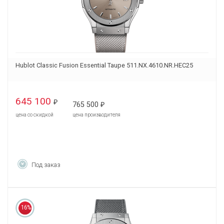
Hublot Classic Fusion Essential Taupe 511.NX.4610.NR.HEC25
645 100
₽
765 500
₽
цена со скидкой
цена производителя
Под заказ
16%