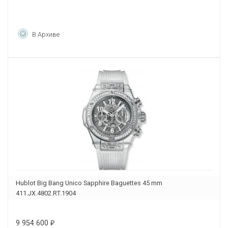
В Архиве
Hublot Big Bang Unico Sapphire Baguettes 45 mm
411.JX.4802.RT.1904
9 954 600
₽