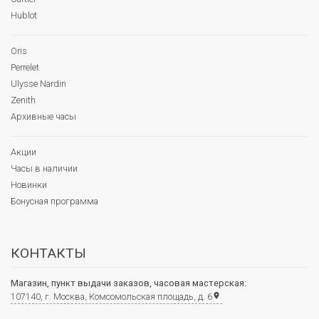
Hublot
Oris
Perrelet
Ulysse Nardin
Zenith
Архивные часы
Акции
Часы в наличии
Новинки
Бонусная программа
КОНТАКТЫ
Магазин, пункт выдачи заказов, часовая мастерская:
107140, г. Москва, Комсомольская площадь, д. 6
place